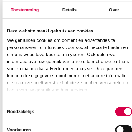
Toestemming
Details
Over
Bel Anca
E-mail Anca
Contactformulier
Deze website maakt gebruik van cookies
We gebruiken cookies om content en advertenties te
personaliseren, om functies voor social media te bieden en
om ons websiteverkeer te analyseren. Ook delen we
informatie over uw gebruik van onze site met onze partners
Ook interessant
voor social media, adverteren en analyse. Deze partners
kunnen deze gegevens combineren met andere informatie
die u aan ze heeft verstrekt of die ze hebben verzameld op
basis van uw gebruik van hun services.
Toestemmingsselectie
Noodzakelijk
Voorkeuren