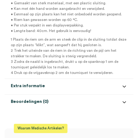
• Gemaakt van sterk materiaal, met een plastic sluiting.
• Kan met één hand worden aangebracht en verwijderd.
• Eenmaal op zijn plaats kan het niet onbedoeld worden geopend.
• Riem kan gewassen worden op 60 °C.
• Per stuk verpakt in een displayverpakking.
• Lengte band: 40cm. Het gebruik is eenvoudig!
1 Plaats de riem om de arm en steek de clip in de sluiting totdat deze
op zijn plaats “klikt”, wat aangeeft dat hij gesloten is.
2 Trek het uiteinde van de riem in de richting van de pijl om het
strakker te maken. De sluiting is stevig vergrendeld.
3 Zodra de naald is ingebracht, drukt u op de spanknop 1 om de
tourniquet geleidelijk los te maken.
4 Druk op de vrijgaveknop 2 om de tourniquet te verwijderen.
Extra informatie
Beoordelingen (0)
Aantal
1 stuk
Beoordelingen
Afmeting
40cm
Waarom Medische Artikelen?
Kleur
geel
Er zijn nog geen beoordelingen.