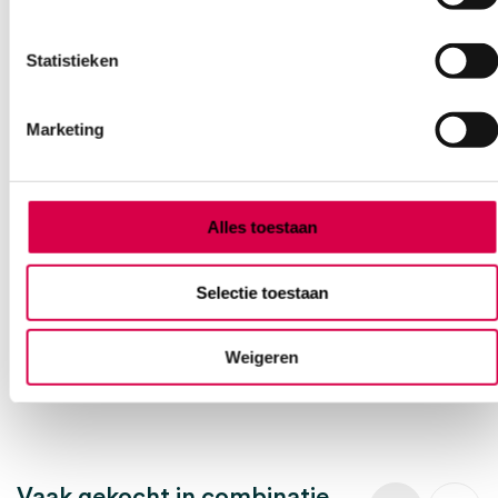
Statistieken
Marketing
Stuwband met kunststof sluiting, blauw (1)
Alles toestaan
SERVOPRAX
1 stuk, 40cm, blauw
Selectie toestaan
3.71
Direct leverbaar
4.49
incl. BTW
Weigeren
Vaak gekocht in combinatie