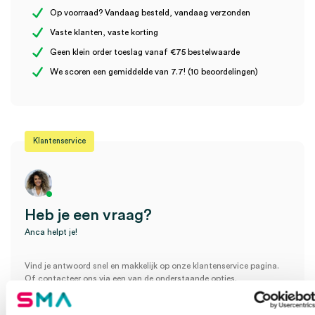
Steriel
onsteriel
Op voorraad? Vandaag besteld, vandaag verzonden
Vaste klanten, vaste korting
Geen klein order toeslag vanaf €75 bestelwaarde
Wees de eerste om “Stuwband met kunststof sluiting, geel met
We scoren een gemiddelde van 7.7! (10 beoordelingen)
kindermotief (1)” te beoordelen
Je moet
ingelogd zijn
om een beoordeling te plaatsen.
Klantenservice
Heb je een vraag?
Anca helpt je!
Vind je antwoord snel en makkelijk op onze klantenservice pagina.
Of contacteer ons via een van de onderstaande opties.
Onze klantenservice is bereikbaar van maandag t/m vrijdag van
08:30 tot 17:00