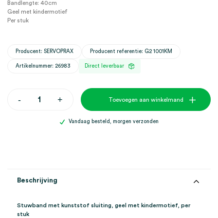
Bandlengte: 40cm
Geel met kindermotief
Per stuk
Producent: SERVOPRAX
Producent referentie: G2 1001KM
Artikelnummer: 26983
Direct leverbaar
Stuwband
-
+
Toevoegen aan winkelmand
met
kunststof
sluiting,
Vandaag besteld, morgen verzonden
geel
met
kindermotief
(1)
aantal
Beschrijving
Stuwband met kunststof sluiting, geel met kindermotief, per
stuk