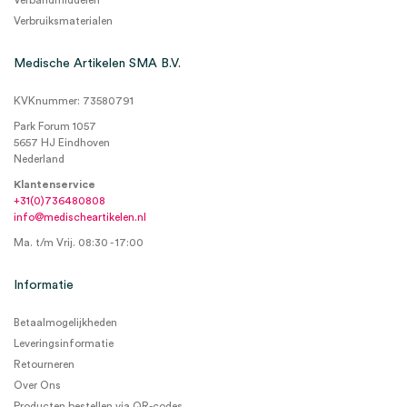
Verbandmiddelen
Verbruiksmaterialen
Medische Artikelen SMA B.V.
KVKnummer: 73580791
Park Forum 1057
5657 HJ Eindhoven
Nederland
Klantenservice
+31(0)736480808
info@medischeartikelen.nl
Ma. t/m Vrij. 08:30 - 17:00
Informatie
Betaalmogelijkheden
Leveringsinformatie
Retourneren
Over Ons
Producten bestellen via QR-codes