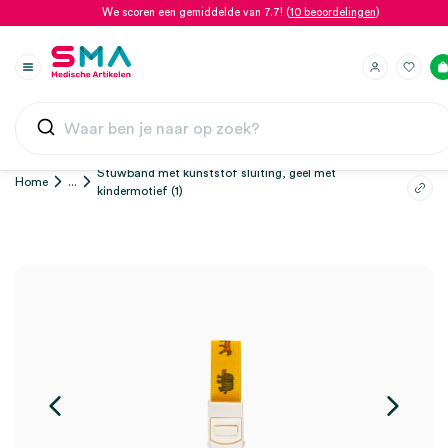
We scoren een gemiddelde van 7.7! (
10 beoordelingen
)
Stuwband met kunststof sluiting, geel met
Home
...
kindermotief (1)