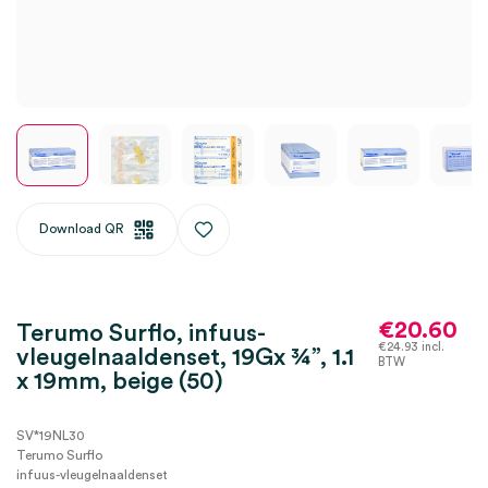
Download QR
€
20.60
Terumo Surflo, infuus-
€
24.93
incl.
vleugelnaaldenset, 19Gx ¾”, 1.1
BTW
x 19mm, beige (50)
SV*19NL30
Terumo Surflo
infuus-vleugelnaaldenset