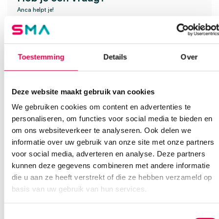
Anca helpt je!
Vind je antwoord snel en makkelijk op onze klantenservice pagina.
Of contacteer ons via een van de onderstaande opties.
Onze klantenservice is bereikbaar van maandag t/m vrijdag van
Toestemming
Details
Over
08:30 tot 17:00
Bel Anca
E-mail Anca
Contactformulier
Deze website maakt gebruik van cookies
We gebruiken cookies om content en advertenties te
personaliseren, om functies voor social media te bieden en
om ons websiteverkeer te analyseren. Ook delen we
informatie over uw gebruik van onze site met onze partners
voor social media, adverteren en analyse. Deze partners
kunnen deze gegevens combineren met andere informatie
Ook interessant
die u aan ze heeft verstrekt of die ze hebben verzameld op
basis van uw gebruik van hun services.
Toestemmingsselectie