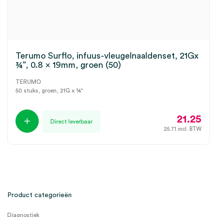
Terumo Surflo, infuus-vleugelnaaldenset, 21Gx
¾”, 0.8 x 19mm, groen (50)
TERUMO
50 stuks, groen, 21G x ¾"
21.25
Direct leverbaar
25.71
incl. BTW
Product categorieën
Diagnostiek