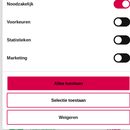
Noodzakelijk
Voorkeuren
Statistieken
Marketing
Alles toestaan
Wingflo infuus vleugelnaaldenset, 19G x ¾”,
1.10mm x 20mm, ivoor (50)
Selectie toestaan
SERVOPRAX
Luer-Lock adapter, 50 stuks, ivoor
Weigeren
17.82
Direct leverbaar