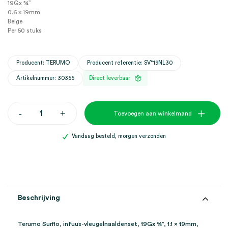
19Gx ¾”
0.6 x 19mm
Beige
Per 50 stuks
Producent: TERUMO
Producent referentie: SV*19NL30
Artikelnummer: 30355
Direct leverbaar
Terumo
-
+
Toevoegen aan winkelmand
Surflo,
infuus-
vleugelnaaldenset,
Vandaag besteld, morgen verzonden
19Gx
¾",
1.1
x
19mm,
beige
(50)
Beschrijving
aantal
Terumo Surflo, infuus-vleugelnaaldenset, 19Gx ¾”, 1.1 x 19mm,