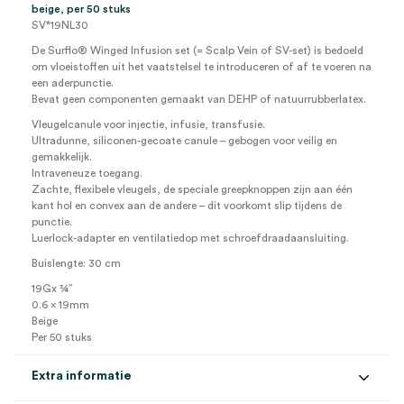
beige, per 50 stuks
SV*19NL30
De Surflo® Winged Infusion set (= Scalp Vein of SV-set) is bedoeld
om vloeistoffen uit het vaatstelsel te introduceren of af te voeren na
een aderpunctie.
Bevat geen componenten gemaakt van DEHP of natuurrubberlatex.
Vleugelcanule voor injectie, infusie, transfusie.
Ultradunne, siliconen-gecoate canule – gebogen voor veilig en
gemakkelijk.
Intraveneuze toegang.
Zachte, flexibele vleugels, de speciale greepknoppen zijn aan één
kant hol en convex aan de andere – dit voorkomt slip tijdens de
punctie.
Luerlock-adapter en ventilatiedop met schroefdraadaansluiting.
Buislengte: 30 cm
19Gx ¾”
0.6 x 19mm
Beige
Per 50 stuks
Extra informatie