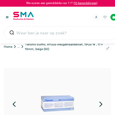
We scoren een gemiddelde van 7.7! (
10 beoordelingen
)
Terumo Surflo, infuus-vleugelnaaldenset, 19Gx ¾”, 1.1 x
Home
...
19mm, beige (50)