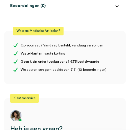
Beoordelingen (0)
Aantal
50 stuks
Beoordelingen
Kleur
beige
Waarom Medische Artikelen?
Naald
19G x ¾"
Er zijn nog geen beoordelingen.
Steriel
steriel
Op voorraad? Vandaag besteld, vandaag verzonden
Vaste klanten, vaste korting
Geen klein order toeslag vanaf €75 bestelwaarde
Wees de eerste om “Terumo Surflo, infuus-vleugelnaaldenset,
We scoren een gemiddelde van 7.7! (10 beoordelingen)
19Gx ¾”, 1.1 x 19mm, beige (50)” te beoordelen
Je moet
ingelogd zijn
om een beoordeling te plaatsen.
Klantenservice
Heb je een vraag?