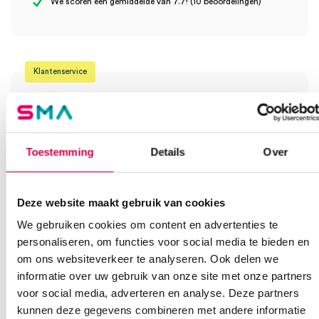
We scoren een gemiddelde van 7.7! (10 beoordelingen)
4.5m (1)” te beoordelen
Je moet
ingelogd zijn
om een beoordeling te plaatsen.
Klantenservice
Heb je een vraag?
Toestemming
Details
Over
Anca helpt je!
Vind je antwoord snel en makkelijk op onze klantenservice pagina.
Deze website maakt gebruik van cookies
Of contacteer ons via een van de onderstaande opties.
We gebruiken cookies om content en advertenties te
Onze klantenservice is bereikbaar van maandag t/m vrijdag van
08:30 tot 17:00
personaliseren, om functies voor social media te bieden en
om ons websiteverkeer te analyseren. Ook delen we
informatie over uw gebruik van onze site met onze partners
Bel Anca
E-mail Anca
Contactformulier
voor social media, adverteren en analyse. Deze partners
kunnen deze gegevens combineren met andere informatie