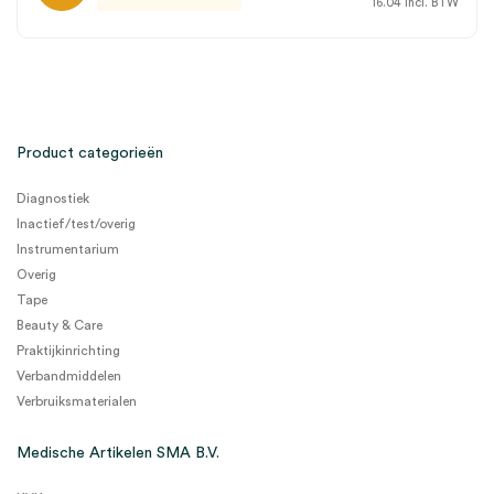
16.04
incl. BTW
Product categorieën
Diagnostiek
Inactief/test/overig
Instrumentarium
Overig
Tape
Beauty & Care
Praktijkinrichting
Verbandmiddelen
Verbruiksmaterialen
Medische Artikelen SMA B.V.