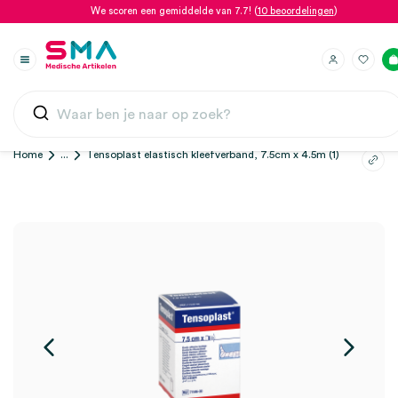
We scoren een gemiddelde van 7.7! (
10 beoordelingen
)
Home
...
Tensoplast elastisch kleefverband, 7.5cm x 4.5m (1)