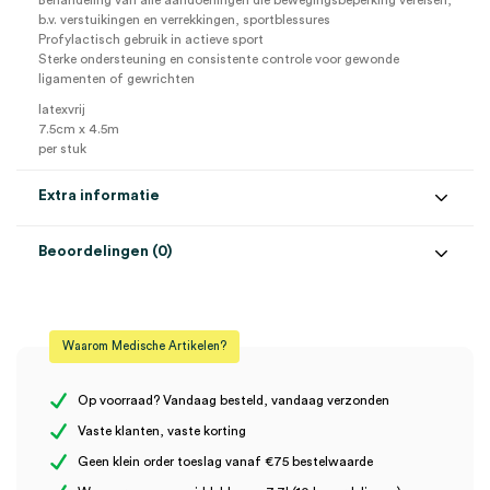
Behandeling van alle aandoeningen die bewegingsbeperking vereisen,
b.v. verstuikingen en verrekkingen, sportblessures
Profylactisch gebruik in actieve sport
Sterke ondersteuning en consistente controle voor gewonde
ligamenten of gewrichten
latexvrij
7.5cm x 4.5m
per stuk
Extra informatie
Beoordelingen (0)
Aantal
1 stuk
Beoordelingen
Afmeting
7.5cm x 4.5m
Waarom Medische Artikelen?
Steriel
onsteriel
Er zijn nog geen beoordelingen.
Op voorraad? Vandaag besteld, vandaag verzonden
Vaste klanten, vaste korting
Geen klein order toeslag vanaf €75 bestelwaarde
Wees de eerste om “Tensoplast elastisch kleefverband, 7.5cm x