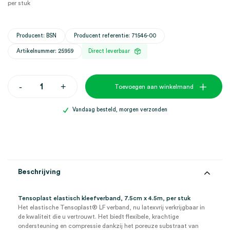
per stuk
Producent: BSN
Producent referentie: 71546-00
Artikelnummer: 25959
Direct leverbaar
Tensoplast
-
+
Toevoegen aan winkelmand
elastisch
kleefverband,
7.5cm
Vandaag besteld, morgen verzonden
x
4.5m
(1)
aantal
Beschrijving
Tensoplast elastisch kleefverband, 7.5cm x 4.5m, per stuk
Het elastische Tensoplast® LF verband, nu latexvrij verkrijgbaar in
de kwaliteit die u vertrouwt. Het biedt flexibele, krachtige
ondersteuning en compressie dankzij het poreuze substraat van