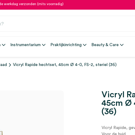
fde werkdag verzonden (mits voorradig)
n
Instrumentarium
Praktijkinrichting
Beauty & Care
raad
Vicryl Rapide hechtset, 45cm Ø 4-0, FS-2, steriel (36)
Vicryl R
45cm Ø 4
(36)
Vicryl Rapide, ge
Voor de huid