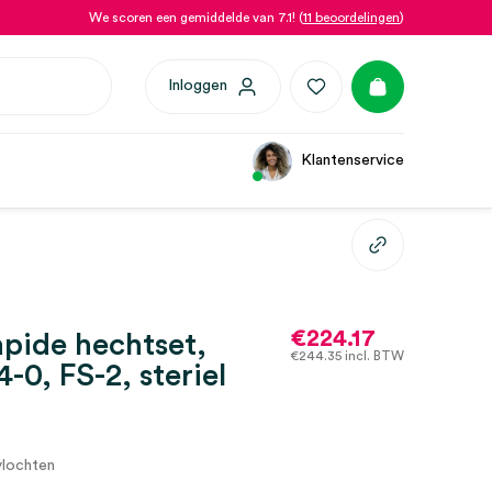
We scoren een gemiddelde van 7.1! (
11 beoordelingen
)
Inloggen
Klantenservice
€
224.17
apide hechtset,
€
244.35
incl. BTW
-0, FS-2, steriel
vlochten