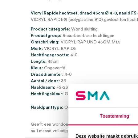
Vicryl Rapide hechtset, draad 45cm Ø 4-0, naald FS-2
VICRYL RAPIDE® (polyglactine 910) gevlochten hech
Product categorie:
Wond sluiting
Productgroep:
Resorbeerbare hechtingen
Omschrijving:
VICRYL RAP UND 45CM M1.5
Merk:
VICRYL RAPIDE
Hechtingsgrootte:
4-0
Lengte:
45cm
Kleur:
Ongeverfd
Draaddiameter:
4-0
Aantal / doos:
36
Naaldnaam:
FS-2S
Hechtingskleur:
Ongeverfd
Naaldpunttype:
Omgekeerd naaien
Toestemming
Geeft een wondondersteuning tot 12 dagen
na 1 maand volledig geresorbeerd
Deze website maakt gebruik