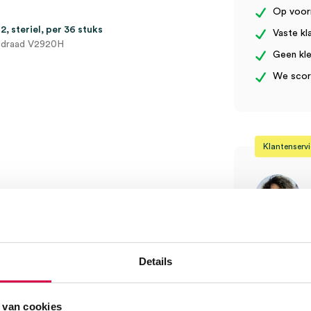
aantal
Op voor
, steriel, per 36 stuks
Vaste kl
tdraad V2920H
Geen kle
We score
Klantenserv
Vind je antw
Details
Of contactee
Onze klanten
08:30 tot 17
 van cookies