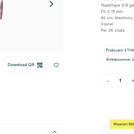
Naaldtype 3/8 ge
FS-2 19 mm
45 cm, kleurloos,
Steriel
Per 36 stuks
Producent: ETH
Artikelnummer: 
Download QR
Vicryl
-
Rapide
hechtset,
45cm
Ø
4-
0,
FS-
2,
Waarom Medi
steriel
(36)