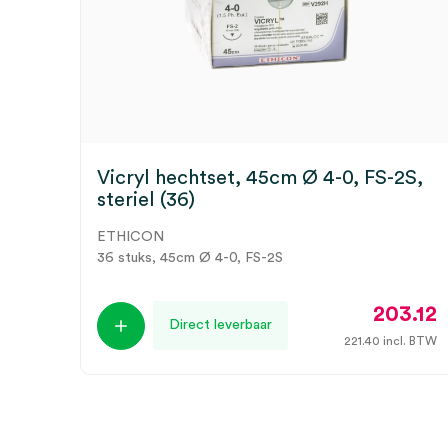
Vicryl hechtset, 45cm Ø 4-0, FS-2S,
steriel (36)
ETHICON
36 stuks, 45cm Ø 4-0, FS-2S
203.12
Direct leverbaar
221.40
incl. BTW