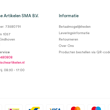
e Artikelen SMA B.V.
Informatie
r: 73580791
Betaalmogelijkheden
Leveringsinformatie
m 1057
Eindhoven
Retourneren
d
Over Ons
ervice
Producten bestellen via QR-cod
6480808
scheartikelen.nl
ij. 08:30 - 17:00