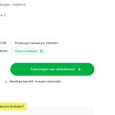
bogen, snijdend
 4-0
ICON
Producent referentie: V2920H
28030
Direct leverbaar
+
Toevoegen aan winkelmand
Vandaag besteld, morgen verzonden
sche Artikelen?