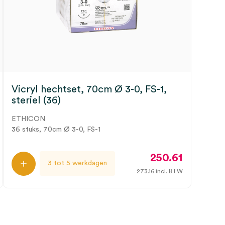
Vicryl hechtset, 70cm Ø 3-0, FS-1,
steriel (36)
ETHICON
36 stuks, 70cm Ø 3-0, FS-1
250.61
3 tot 5 werkdagen
273.16
incl. BTW