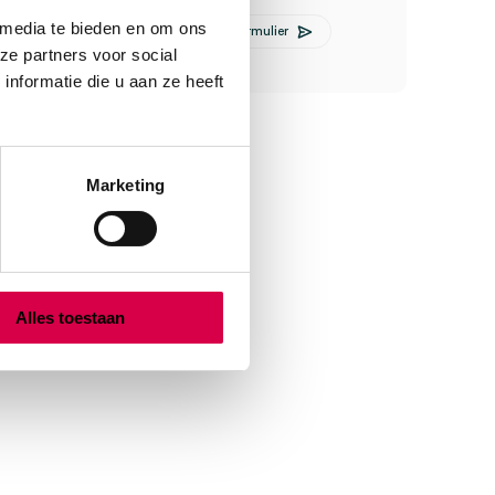
 media te bieden en om ons
E-mail Anca
Contactformulier
ze partners voor social
nformatie die u aan ze heeft
Marketing
Alles toestaan