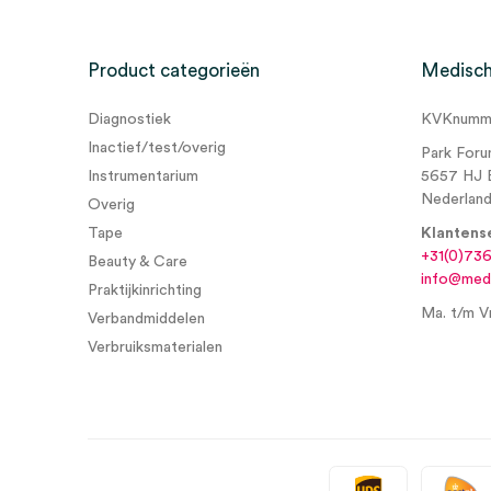
Product categorieën
Medisch
Diagnostiek
KVKnumme
Inactief/test/overig
Park Foru
Instrumentarium
5657 HJ 
Nederlan
Overig
Tape
Klantens
+31(0)73
Beauty & Care
info@medi
Praktijkinrichting
Ma. t/m Vr
Verbandmiddelen
Verbruiksmaterialen