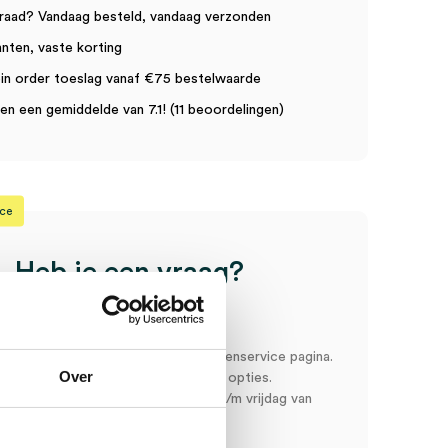
raad? Vandaag besteld, vandaag verzonden
anten, vaste korting
in order toeslag vanaf €75 bestelwaarde
n een gemiddelde van 7.1! (11 beoordelingen)
ice
Heb je een vraag?
Anca helpt je!
oord snel en makkelijk op onze klantenservice pagina.
Over
r ons via een van de onderstaande opties.
service is bereikbaar van maandag t/m vrijdag van
:00