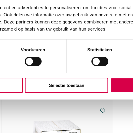
ent en advertenties te personaliseren, om functies voor social
Bel Anca
. Ook delen we informatie over uw gebruik van onze site met on
e. Deze partners kunnen deze gegevens combineren met andere i
erzameld op basis van uw gebruik van hun services.
Voorkeuren
Statistieken
 met
Selectie toestaan
0, FS-2, steriel (36)” te