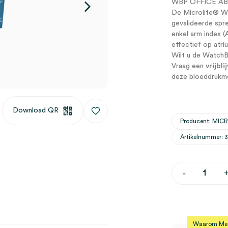
WBP OFFICE AB
De Microlife® Wa
gevalideerde spr
enkel arm index 
effectief op atri
Wilt u de Watch
Vraag een
vrijbl
deze bloeddrukmon
Download QR
Producent: MIC
Artikelnummer: 
Microlife
-
WatchBP
Office
ABI
Spreekkame
(set)
aantal
Waarom Medi