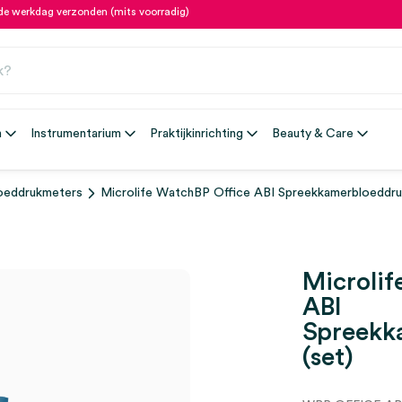
fde werkdag verzonden (mits voorradig)
n
Instrumentarium
Praktijkinrichting
Beauty & Care
oeddrukmeters
Microlife WatchBP Office ABI Spreekkamerbloeddru
Microlif
ABI
Spreekk
(set)