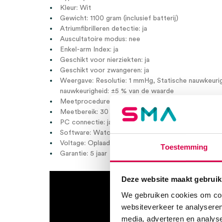
Kleur: Wit
Gewicht: 1100 gram (inclusief batterij)
Atriumfibrilleren detectie: ja
Auscultatoire modus: nee
Enkel-arm Index: ja
Geschikt voor nierziekten: ja
Geschikt voor zwangeren: ja
Weergave: Resolutie: 1 mmHg, Statische nauwkeuri
nauwkeurigheid: ±5 % van de waarde
Meetprocedure: Oscillometric Korotkoff
Meetbereik: 30 – 280 mmHg, 40 – 200 hartslagen p
PC connectie: ja
Software: WatchBP Analyzer
Voltage: Oplaadbare accu 4.8V C4000 mAh of Adap
Toestemming
Garantie: 5 jaar
Deze website maakt gebruik
We gebruiken cookies om cont
websiteverkeer te analyseren
media, adverteren en analys