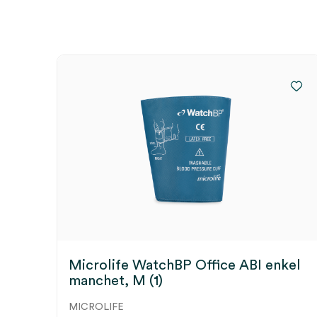
Wees de eerste om “Microlife WatchBP Office ABI
(set)” te beoordelen
Je moet
ingelogd zijn
om een beoordeling te plaatsen.
Microlife WatchBP Office ABI enkel
manchet, M (1)
MICROLIFE