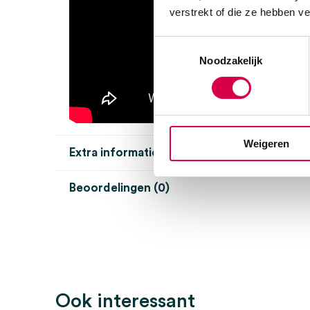
verstrekt of die ze hebben v
Toestemmingsselectie
Noodzakelijk
Weigeren
Extra informatie
Beoordelingen (0)
Aantal
1 set
Beoordelingen
Maat
L, M
Model
WatchBP
Er zijn nog geen beoordelingen.
Steriel
onsteriel
Ook interessant