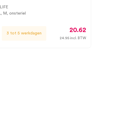
LIFE
L, M, onsteriel
20.62
3 tot 5 werkdagen
24.95
incl. BTW