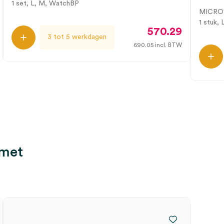
1 set, L, M, WatchBP
MICRO
1 stuk, 
570.29
3 tot 5 werkdagen
690.05
incl. BTW
 met