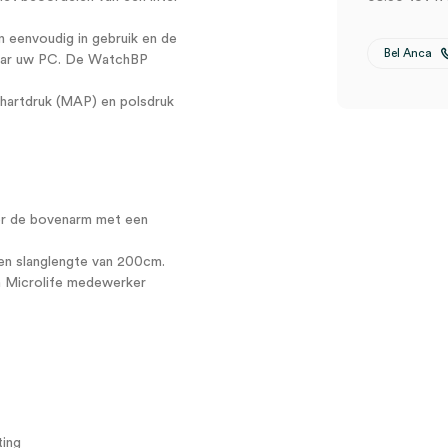
 eenvoudig in gebruik en de
Bel Anca
aar uw PC. De WatchBP
hartdruk (MAP) en polsdruk
r de bovenarm met een
en slanglengte van 200cm.
en Microlife medewerker
ting