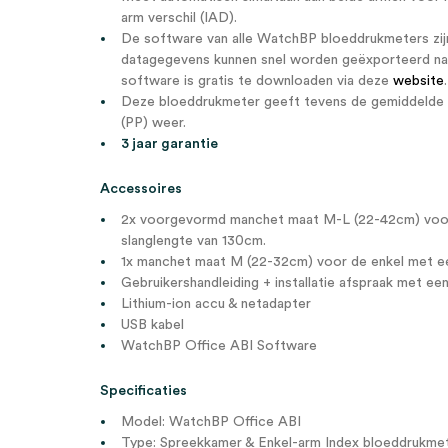
arm verschil (IAD).
De software van alle WatchBP bloeddrukmeters zijn
datagegevens kunnen snel worden geëxporteerd n
software is gratis te downloaden via deze
website
.
Deze bloeddrukmeter geeft tevens de gemiddelde 
(PP) weer.
3 jaar garantie
Accessoires
2x voorgevormd manchet maat M-L (22-42cm) voo
slanglengte van 130cm.
1x manchet maat M (22-32cm) voor de enkel met e
Gebruikershandleiding + installatie afspraak met e
Lithium-ion accu & netadapter
USB kabel
WatchBP Office ABI Software
Specificaties
Model: WatchBP Office ABI
Type: Spreekkamer & Enkel-arm Index bloeddrukme