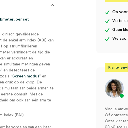
Op voor
kmeter, per set
Vaste kl
Geen kle
 klinisch gevalideerde
We score
 de enkel arm index (ABI) kan
 op atriumfibrilleren
eter vermindert de tijd die
kan er accuraat en
e simultane metingen geven
Klantenserv
s
” en detecteert de
zoals “
Screen modus
” en
én druk op de knop. De
 simultaan aan beide armen te
 eerste consult. Met de
kheid om ook aan één arm te
Vind je antw
m Index (EAI).
Of contactee
Onze klanten
et beoordelen van een inter-
08:30 tot 17