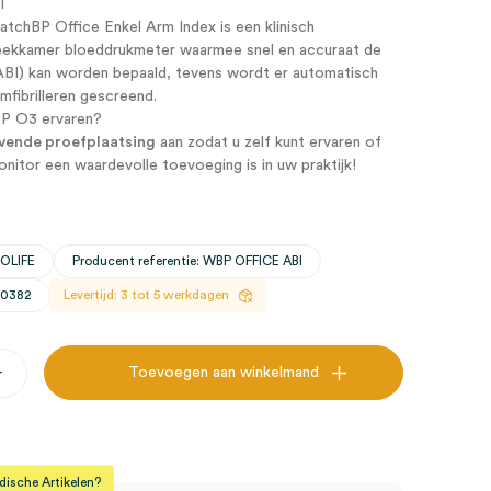
I
tchBP Office Enkel Arm Index is een klinisch
eekkamer bloeddrukmeter waarmee snel en accuraat de
(ABI) kan worden bepaald, tevens wordt er automatisch
umfibrilleren gescreend.
BP O3 ervaren?
ijvende proefplaatsing
aan zodat u zelf kunt ervaren of
itor een waardevolle toevoeging is in uw praktijk!
ROLIFE
Producent referentie: WBP OFFICE ABI
30382
Levertijd: 3 tot 5 werkdagen
+
Toevoegen aan winkelmand
rbloeddrukmeter
sche Artikelen?