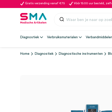
Gratis verzending vanaf €75
Vóór 15:00 uur besteld, zel
Diagnostiek
Verbruiksmaterialen
Verbandmiddele
Home
Diagnostiek
Diagnostische instrumenten
Bl