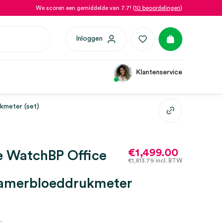
We scoren een gemiddelde van 7.7! (
10 beoordelingen
)
Inloggen
Klantenservice
kmeter (set)
€
1,499.00
e WatchBP Office
€
1,813.79
incl. BTW
amerbloeddrukmeter