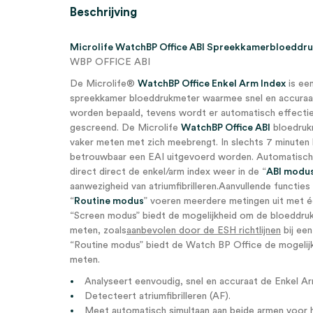
Beschrijving
Microlife WatchBP Office ABI Spreekkamerbloeddru
WBP OFFICE ABI
De Microlife®
WatchBP Office Enkel Arm Index
is een
spreekkamer bloeddrukmeter waarmee snel en accuraat
worden bepaald, tevens wordt er automatisch effectief
gescreend. De Microlife
WatchBP Office ABI
bloedrukm
vaker meten met zich meebrengt. In slechts 7 minuten 
betrouwbaar een EAI uitgevoerd worden. Automatisch
direct direct de enkel/arm index weer in de “
ABI modu
aanwezigheid van atriumfibrilleren.Aanvullende functies 
“
Routine modus
” voeren meerdere metingen uit met é
“Screen modus” biedt de mogelijkheid om de bloeddruk
meten, zoals
aanbevolen door de ESH richtlijnen
bij een
“Routine modus” biedt de Watch BP Office de mogelij
meten.
Analyseert eenvoudig, snel en accuraat de Enkel Ar
Detecteert atriumfibrilleren (AF).
Meet automatisch simultaan aan beide armen voor h