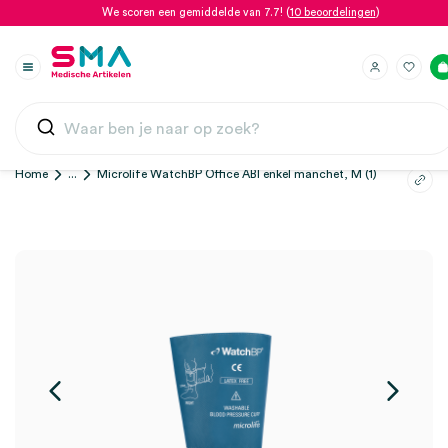
We scoren een gemiddelde van 7.7! (
10 beoordelingen
)
Home
...
Microlife WatchBP Office ABI enkel manchet, M (1)