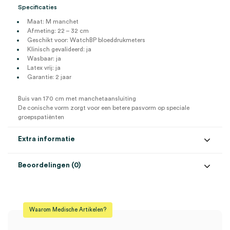
Specificaties
Maat: M manchet
Afmeting: 22 – 32 cm
Geschikt voor: WatchBP bloeddrukmeters
Klinisch gevalideerd: ja
Wasbaar: ja
Latex vrij: ja
Garantie: 2 jaar
Buis van 170 cm met manchetaansluiting
De conische vorm zorgt voor een betere pasvorm op speciale
groepspatiënten
Extra informatie
Beoordelingen (0)
Aantal
1 stuk
Beoordelingen
Maat
M
Waarom Medische Artikelen?
Model
WatchBP
Er zijn nog geen beoordelingen.