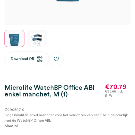
Download QR
€
70.79
Microlife WatchBP Office ABI
€
85.66
incl.
enkel manchet, M (1)
BTW
Z990507-0
Hoge kwaliteit enkel manchet voor het verrichten van een EAI in de praktijk
met de WatchBP Office ABI.
Maat M