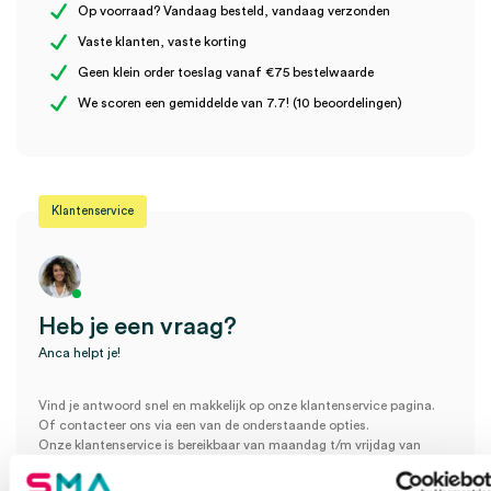
Steriel
onsteriel
Op voorraad? Vandaag besteld, vandaag verzonden
Vaste klanten, vaste korting
Geen klein order toeslag vanaf €75 bestelwaarde
Wees de eerste om “Microlife WatchBP Office ABI enkel
We scoren een gemiddelde van 7.7! (10 beoordelingen)
manchet, M (1)” te beoordelen
Je moet
ingelogd zijn
om een beoordeling te plaatsen.
Klantenservice
Heb je een vraag?
Anca helpt je!
Vind je antwoord snel en makkelijk op onze klantenservice pagina.
Of contacteer ons via een van de onderstaande opties.
Onze klantenservice is bereikbaar van maandag t/m vrijdag van
08:30 tot 17:00