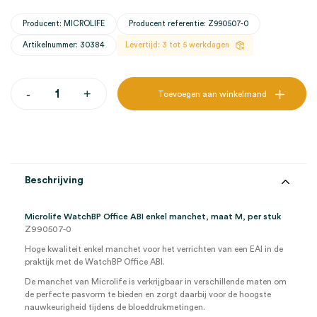
Producent: MICROLIFE
Producent referentie: Z990507-0
Artikelnummer: 30384
Levertijd: 3 tot 5 werkdagen
Microlife
-
+
Toevoegen aan winkelmand
WatchBP
Office
ABI
enkel
manchet,
M
(1)
Beschrijving
aantal
Microlife WatchBP Office ABI enkel manchet, maat M, per stuk
Z990507-0
Hoge kwaliteit enkel manchet voor het verrichten van een EAI in de
praktijk met de WatchBP Office ABI.
De manchet van Microlife is verkrijgbaar in verschillende maten om
de perfecte pasvorm te bieden en zorgt daarbij voor de hoogste
nauwkeurigheid tijdens de bloeddrukmetingen.