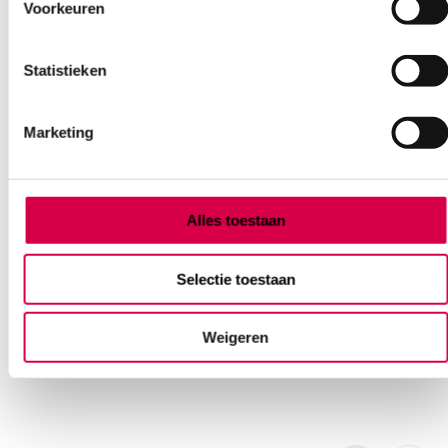
Voorkeuren
Statistieken
Marketing
Microlife WatchBP Office ABI
Spreekkamerbloeddrukmeter (set)
Alles toestaan
MICROLIFE
1 set, L, M, WatchBP
Selectie toestaan
1,499.00
3 tot 5 werkdagen
1,813.79
incl. BTW
Weigeren