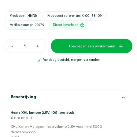
Producent: HEINE
Producent referentie: X-001.88.109
Artikelnummer: 29979
Direct leverbaar
Heine
-
+
Toevoegen aan winkelmand
XHL
lampje
2.5V,
Vandaag besteld, morgen verzonden
109
(1)
aantal
Beschrijving
Heine XHL lampje 2.5V, 109, per stuk
X-001.88.109
XHL Xenon Halogeen reservelamp 2,5V voor mini 3000
dermatoscoop.