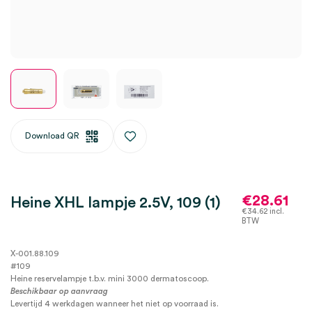
Download QR
€
28.61
Heine XHL lampje 2.5V, 109 (1)
€
34.62
incl.
BTW
X-001.88.109
#109
Heine reservelampje t.b.v. mini 3000 dermatoscoop.
Beschikbaar op aanvraag
Levertijd 4 werkdagen wanneer het niet op voorraad is.