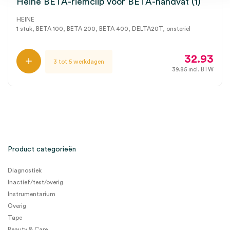
Heine BETA-riemclip voor BETA-handvat (1)
HEINE
1 stuk, BETA 100, BETA 200, BETA 400, DELTA20T, onsteriel
32.93
3 tot 5 werkdagen
39.85
incl. BTW
Product categorieën
Diagnostiek
Inactief/test/overig
Instrumentarium
Overig
Tape
Beauty & Care