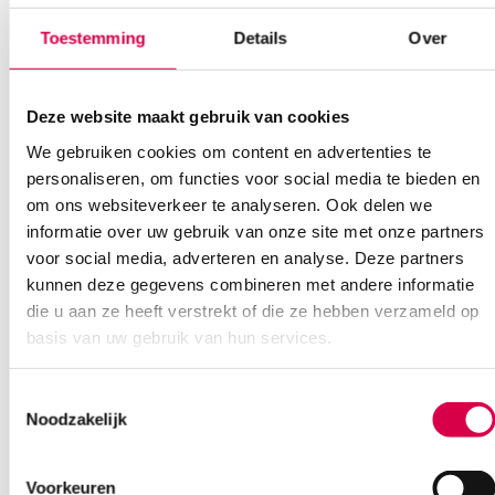
Klantenservice
Toestemming
Details
Over
Deze website maakt gebruik van cookies
Heb je een vraag?
We gebruiken cookies om content en advertenties te
personaliseren, om functies voor social media te bieden en
Anca helpt je!
om ons websiteverkeer te analyseren. Ook delen we
informatie over uw gebruik van onze site met onze partners
Vind je antwoord snel en makkelijk op onze klantenservice pagina.
Of contacteer ons via een van de onderstaande opties.
voor social media, adverteren en analyse. Deze partners
Onze klantenservice is bereikbaar van maandag t/m vrijdag van
kunnen deze gegevens combineren met andere informatie
08:30 tot 17:00
die u aan ze heeft verstrekt of die ze hebben verzameld op
basis van uw gebruik van hun services.
Bel Anca
E-mail Anca
Contactformulier
Toestemmingsselectie
Noodzakelijk
Voorkeuren