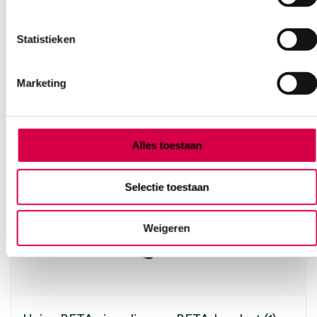
Ook interessant
Statistieken
Marketing
Alles toestaan
Selectie toestaan
Weigeren