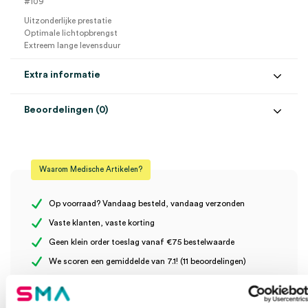
#109
Uitzonderlijke prestatie
Optimale lichtopbrengst
Extreem lange levensduur
Extra informatie
Beoordelingen (0)
Aantal
1 stuk
Beoordelingen
Model
mini 3000
Waarom Medische Artikelen?
Uitvoering
2.5V XHL
Er zijn nog geen beoordelingen.
Voltage
2.5V
Op voorraad? Vandaag besteld, vandaag verzonden
Vaste klanten, vaste korting
Geen klein order toeslag vanaf €75 bestelwaarde
Wees de eerste om “Heine XHL lampje 2.5V, 109 (1)” te
We scoren een gemiddelde van 7.1! (11 beoordelingen)
beoordelen
Je moet
ingelogd zijn
om een beoordeling te plaatsen.