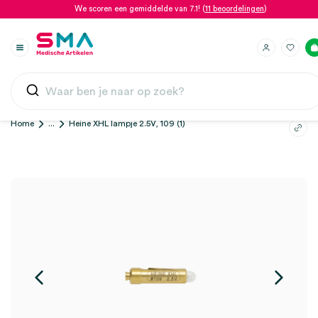
We scoren een gemiddelde van 7.1! (
11 beoordelingen
)
Home
...
Heine XHL lampje 2.5V, 109 (1)