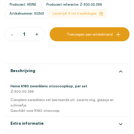
Producent: HEINE
Producent referentie: Z-300.00.388
Artikelnummer: 30363
Levertijd: 3 tot 5 werkdagen
Heine
-
+
Toevoegen aan winkelmand
K180
zwenklens
otoscoopkop
(set)
aantal
Beschrijving
Heine K180 zwenklens otoscoopkop, per set
Z-300.00.388
Complete zwenklens set bestaande uit: zwarte ring, glaasje en
schroefje.
Geschikt voor K180 otoscoop.
Extra informatie