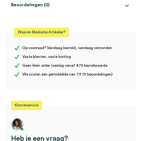
Beoordelingen (0)
Aantal
1 stuk
Beoordelingen
Model
K180
Waarom Medische Artikelen?
Steriel
onsteriel
Er zijn nog geen beoordelingen.
Op voorraad? Vandaag besteld, vandaag verzonden
Vaste klanten, vaste korting
Geen klein order toeslag vanaf €75 bestelwaarde
Wees de eerste om “Heine K180 zwenklens otoscoopkop (set)”
We scoren een gemiddelde van 7.1! (11 beoordelingen)
te beoordelen
Je moet
ingelogd zijn
om een beoordeling te plaatsen.
Klantenservice
Heb je een vraag?