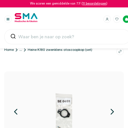
We scoren een gemiddelde van 7.1! (
11 beoordelingen
)
Home
...
Heine K180 zwenklens otoscoopkop (set)