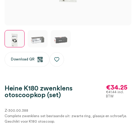
Download QR
€
34.25
Heine K180 zwenklens
€
41.44
incl.
otoscoopkop (set)
BTW
Z-300.00.388
Complete zwenklens set bestaande uit: zwarte ring, glaasje en schroefje.
Geschikt voor K180 otoscoop.