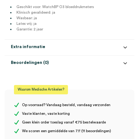
Geschikt voor: WatchBP O3 bloeddrukmeters
Klinisch gevalideerd: ja
Wasbaar: ja
Latex vrij: ja
Garantie: 2 jaar
Extra informatie
Beoordelingen (0)
Aantal
1 stuk
Beoordelingen
Model
BP O3, WatchBP
Waarom Medische Artikelen?
Steriel
onsteriel
Er zijn nog geen beoordelingen.
Op voorraad? Vandaag besteld, vandaag verzonden
Vaste klanten, vaste korting
Geen klein order toeslag vanaf €75 bestelwaarde
Wees de eerste om “Microlife WatchBP O3 draagtasje (1)” te
We scoren een gemiddelde van 7.1! (11 beoordelingen)
beoordelen
Je moet
ingelogd zijn
om een beoordeling te plaatsen.