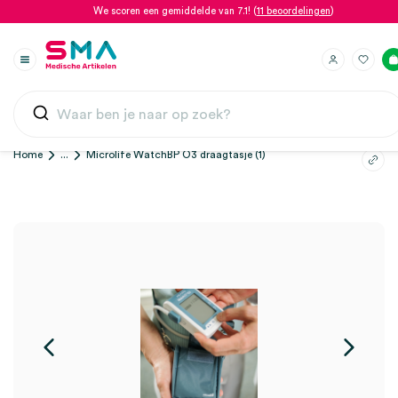
We scoren een gemiddelde van 7.1! (
11 beoordelingen
)
Home
...
Microlife WatchBP O3 draagtasje (1)