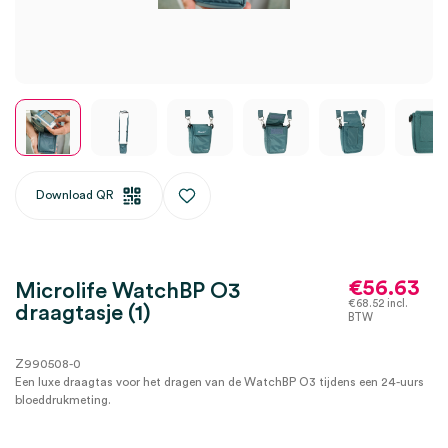
Download QR
€
56.63
Microlife WatchBP O3
€
68.52
incl.
draagtasje (1)
BTW
Z990508-0
Een luxe draagtas voor het dragen van de WatchBP O3 tijdens een 24-uurs
bloeddrukmeting.