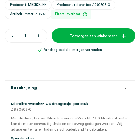
Producent: MICROLIFE
Producent referentie: Z990508-0
Artikelnummer: 30397
Direct leverbaar
Microlife
-
+
Toevoegen aan winkelmand
WatchBP
O3
draagtasje
Vandaag besteld, morgen verzonden
(1)
aantal
Beschrijving
Microlife WatchBP O3 draagtasje, per stuk
Z990508-0
Met de draagtas van Microlife voor de WatchBP O3 bloeddrukmeter
kan de meter eenvoudig thuis en onderweg gedragen worden. Wij
adviseren ten allen tijden de schouderband te gebruiken.
Specificaties