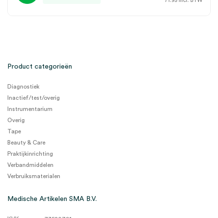
71.95
incl. BTW
Product categorieën
Diagnostiek
Inactief/test/overig
Instrumentarium
Overig
Tape
Beauty & Care
Praktijkinrichting
Verbandmiddelen
Verbruiksmaterialen
Medische Artikelen SMA B.V.