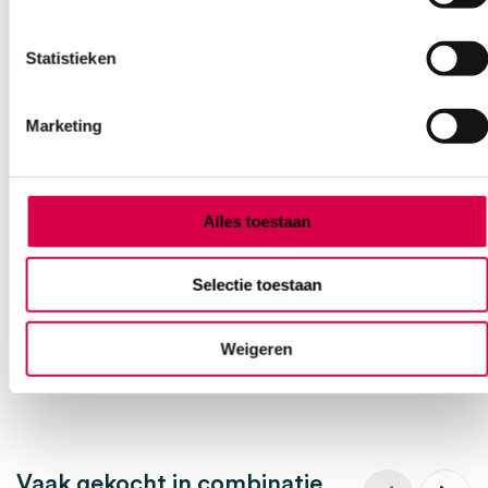
Statistieken
Marketing
Microlife WatchBP Office ABI
Spreekkamerbloeddrukmeter (set)
Alles toestaan
MICROLIFE
1 set, L, M, WatchBP
Selectie toestaan
1,499.00
3 tot 5 werkdagen
1,813.79
incl. BTW
Weigeren
Vaak gekocht in combinatie