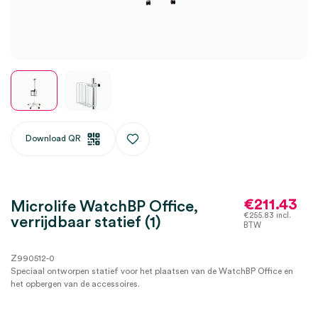
Download QR
€
211.43
Microlife WatchBP Office,
€
255.83
incl.
verrijdbaar statief (1)
BTW
Z990512-0
Speciaal ontworpen statief voor het plaatsen van de WatchBP Office en
het opbergen van de accessoires.