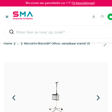
We scoren een gemiddelde van 7.7! (
10 beoordelingen
)
Home
...
Microlife WatchBP Office, verrijdbaar statief (1)