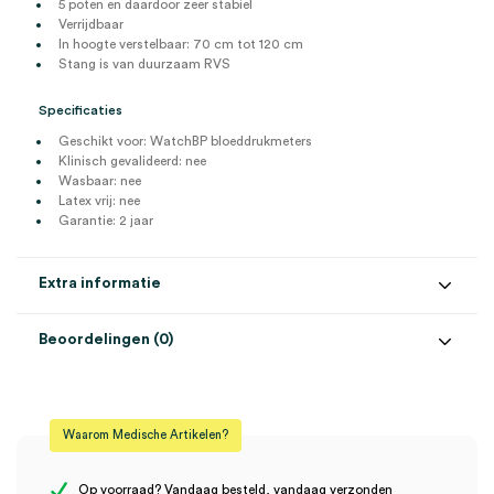
5 poten en daardoor zeer stabiel
Verrijdbaar
In hoogte verstelbaar: 70 cm tot 120 cm
Stang is van duurzaam RVS
Specificaties
Geschikt voor: WatchBP bloeddrukmeters
Klinisch gevalideerd: nee
Wasbaar: nee
Latex vrij: nee
Garantie: 2 jaar
Extra informatie
Beoordelingen (0)
Aantal
1 stuk
Beoordelingen
Model
WatchBP
Waarom Medische Artikelen?
Steriel
onsteriel
Er zijn nog geen beoordelingen.
Op voorraad? Vandaag besteld, vandaag verzonden