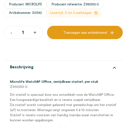
Producent: MICROLIFE
Producent referentie: Z990512-0
Artikelnummer: 30390
Levertijd: 3 tot 5 werkdagen
Microlife
-
+
Toevoegen aan winkelmand
WatchBP
Office,
verrijdbaar
statief
(1)
aantal
Beschrijving
Microlife WatchBP Office, verrijdbaar statief, per stuk
Z990512-0
Dit statief is speciaal door ons ontwikkelt voor de WatchBP Office.
Een hoogwaardige kwaliteit en is tevens soepel verrijdbaar.
De statief wordt compleet geleverd met gereedschap om het statief
(af) te monteren. Montage vergt ongeveer 5 á 10 minuten.
Statief is tevens voorzien van handig mandje waar manchetten in
kunnen worden opgeborgen.