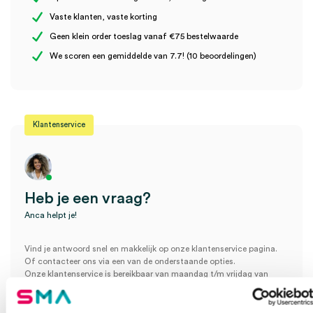
Vaste klanten, vaste korting
Geen klein order toeslag vanaf €75 bestelwaarde
Wees de eerste om “Microlife WatchBP Office, verrijdbaar statief
We scoren een gemiddelde van 7.7! (10 beoordelingen)
(1)” te beoordelen
Je moet
ingelogd zijn
om een beoordeling te plaatsen.
Klantenservice
Heb je een vraag?
Anca helpt je!
Vind je antwoord snel en makkelijk op onze klantenservice pagina.
Of contacteer ons via een van de onderstaande opties.
Onze klantenservice is bereikbaar van maandag t/m vrijdag van
08:30 tot 17:00