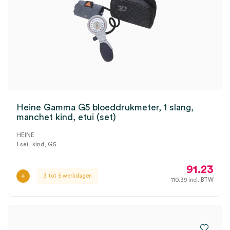
Heine Gamma G5 bloeddrukmeter, 1 slang,
manchet kind, etui (set)
HEINE
1 set, kind, G5
91.23
3 tot 5 werkdagen
110.39
incl. BTW