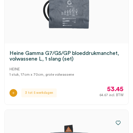
Heine Gamma G7/G5/GP bloeddrukmanchet,
volwassene L, 1 slang (set)
HEINE
1 stuk, 17cm x 70cm, grote volwassene
53.45
3 tot 5 werkdagen
64.67
incl. BTW