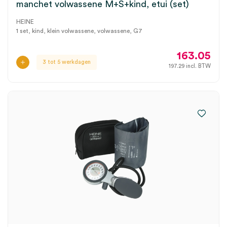
manchet volwassene M+S+kind, etui (set)
HEINE
1 set, kind, klein volwassene, volwassene, G7
163.05
3 tot 5 werkdagen
197.29
incl. BTW