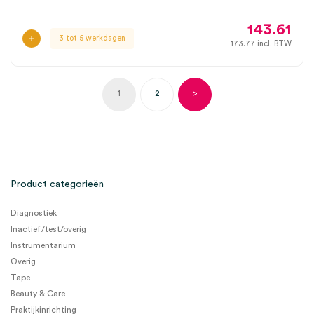
143.61
3 tot 5 werkdagen
173.77
incl. BTW
1
2
>
Product categorieën
Diagnostiek
Inactief/test/overig
Instrumentarium
Overig
Tape
Beauty & Care
Praktijkinrichting