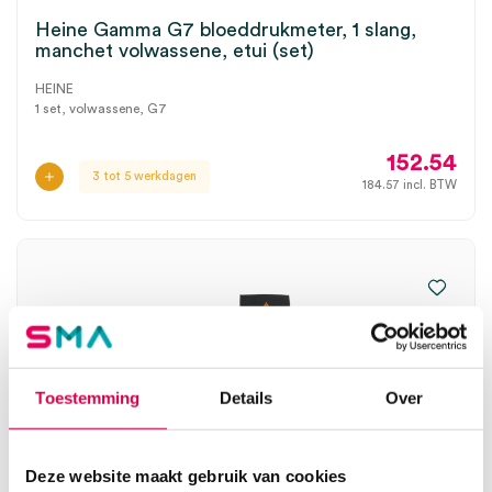
Heine Gamma G7 bloeddrukmeter, 1 slang,
manchet volwassene, etui (set)
HEINE
1 set, volwassene, G7
152.54
3 tot 5 werkdagen
184.57
incl. BTW
Toestemming
Details
Over
Deze website maakt gebruik van cookies