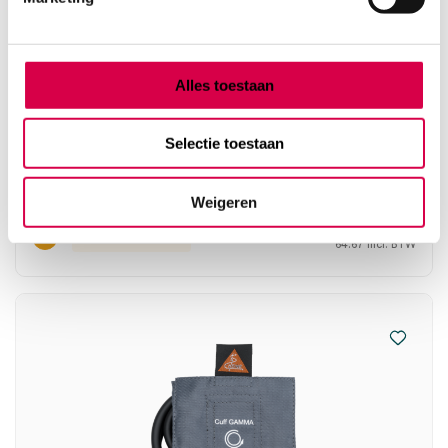
Alles toestaan
Heine Gamma G7/G5/GP bloeddrukmanchet,
dijbeen, 1 slang (set)
Selectie toestaan
HEINE
1 stuk, 20cm x 86cm, dijbeen
Weigeren
53.45
3 tot 5 werkdagen
64.67
incl. BTW