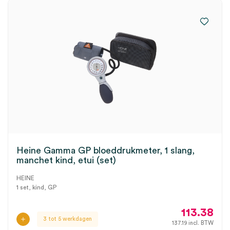
Heine Gamma GP bloeddrukmeter, 1 slang,
manchet kind, etui (set)
HEINE
1 set, kind, GP
113.38
3 tot 5 werkdagen
137.19
incl. BTW