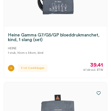
Heine Gamma G7/G5/GP bloeddrukmanchet,
kind, 1 slang (set)
HEINE
1 stuk, 10cm x 34cm, kind
39.41
3 tot 5 werkdagen
47.69
incl. BTW