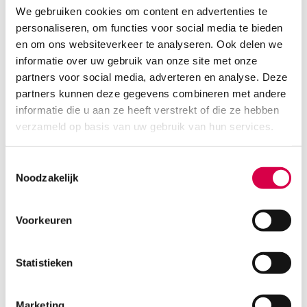
We gebruiken cookies om content en advertenties te
personaliseren, om functies voor social media te bieden
en om ons websiteverkeer te analyseren. Ook delen we
Heine Gamma G7/G5/GP bloeddrukmanchet,
baby, 1 slang (set)
informatie over uw gebruik van onze site met onze
partners voor social media, adverteren en analyse. Deze
HEINE
partners kunnen deze gegevens combineren met andere
1 stuk, 6cm x 28cm, baby
informatie die u aan ze heeft verstrekt of die ze hebben
31.86
verzameld op basis van uw gebruik van hun services.
3 tot 5 werkdagen
38.55
incl. BTW
Toestemmingsselectie
Noodzakelijk
Voorkeuren
Statistieken
Marketing