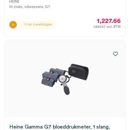
HEINE
10 stuks, volwassene, G7
1,227.66
3 tot 5 werkdagen
1,485.47
incl. BTW
Heine Gamma G7 bloeddrukmeter, 1 slang,