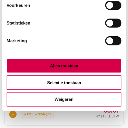
Voorkeuren
Statistieken
Marketing
Alles toestaan
Heine NC2/6 cover voor Apple iPhone 6/6s (1)
Selectie toestaan
HEINE
1 stuk, NC2, onsteriel
Weigeren
55.61
3 tot 5 werkdagen
67.29
incl. BTW