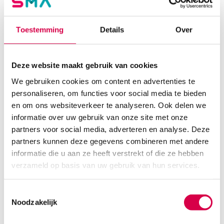
Toestemming
Details
Over
Deze website maakt gebruik van cookies
We gebruiken cookies om content en advertenties te
personaliseren, om functies voor social media te bieden
en om ons websiteverkeer te analyseren. Ook delen we
informatie over uw gebruik van onze site met onze
partners voor social media, adverteren en analyse. Deze
Heine iC1/6 cover voor Apple iPhone 6/6s (1)
partners kunnen deze gegevens combineren met andere
HEINE
informatie die u aan ze heeft verstrekt of die ze hebben
1 stuk, iC1, onsteriel
verzameld op basis van uw gebruik van hun services.
55.08
3 tot 5 werkdagen
Toestemmingsselectie
66.65
incl. BTW
Noodzakelijk