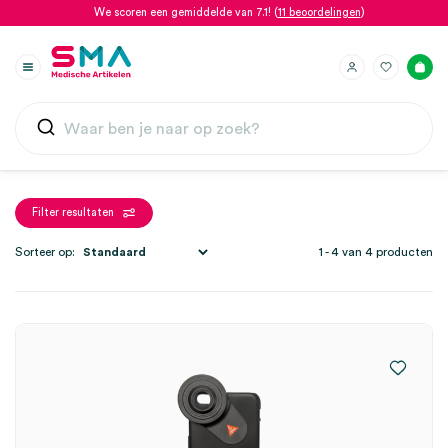
We scoren een gemiddelde van 7.1! (
11 beoordelingen
)
Filter resultaten
Sorteer op:
1 - 4 van 4 producten