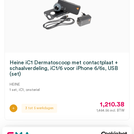
Heine iC1 Dermatoscoop met contactplaat +
schaalverdeling, iC1/6 voor iPhone 6/6s, USB
(set)
HEINE
1 set, iC1, onsteriel
1,210.38
3 tot 5 werkdagen
1,464.56
incl. BTW