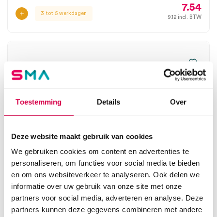
7.54
3 tot 5 werkdagen
9.12
incl. BTW
Toestemming
Details
Over
Deze website maakt gebruik van cookies
We gebruiken cookies om content en advertenties te
personaliseren, om functies voor social media te bieden
en om ons websiteverkeer te analyseren. Ook delen we
Anatomisch pincet, 20cm, recht (1)
informatie over uw gebruik van onze site met onze
partners voor social media, adverteren en analyse. Deze
MEDIPHARCHEM
partners kunnen deze gegevens combineren met andere
1 stuk, 20cm, onsteriel