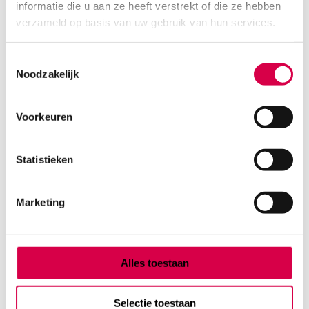
informatie die u aan ze heeft verstrekt of die ze hebben
11.36
verzameld op basis van uw gebruik van hun services.
Direct leverbaar
13.75
incl. BTW
Toestemmingsselectie
Noodzakelijk
Voorkeuren
Statistieken
Marketing
Alles toestaan
Anatomisch pincet, 20cm, recht, A-kwaliteit (1)
MEDIPHARCHEM
Selectie toestaan