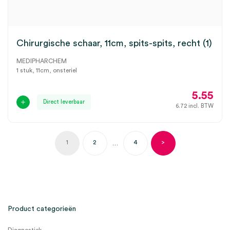
Chirurgische schaar, 11cm, spits-spits, recht (1)
MEDIPHARCHEM
1 stuk, 11cm, onsteriel
5.55
Direct leverbaar
6.72
incl. BTW
1
2
4
>
…
Product categorieën