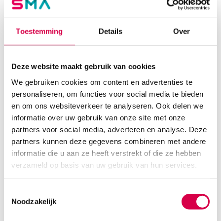
Heine EN 200-1 wandtransformator, enkele
eenheid (1)
Toestemming
Details
Over
HEINE
1 stuk, EN 200-1, onsteriel
384.38
Deze website maakt gebruik van cookies
Direct leverbaar
465.10
incl. BTW
We gebruiken cookies om content en advertenties te
personaliseren, om functies voor social media te bieden
en om ons websiteverkeer te analyseren. Ook delen we
informatie over uw gebruik van onze site met onze
partners voor social media, adverteren en analyse. Deze
partners kunnen deze gegevens combineren met andere
informatie die u aan ze heeft verstrekt of die ze hebben
verzameld op basis van uw gebruik van hun services.
Toestemmingsselectie
Noodzakelijk