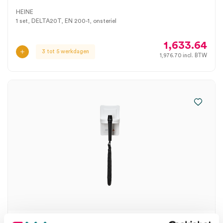
HEINE
1 set, DELTA20T, EN 200-1, onsteriel
1,633.64
3 tot 5 werkdagen
1,976.70
incl. BTW