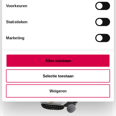
Voorkeuren
Heine Gamma XX LF bloeddrukmeter,
muurmodel, manchet volwassene (set)
Statistieken
HEINE
1 set, volwassene, XX LF
Marketing
172.75
3 tot 5 werkdagen
209.03
incl. BTW
Alles toestaan
Selectie toestaan
Weigeren