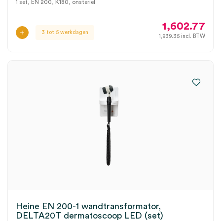
1 set, EN 200, K180, onsteriel
1,602.77
3 tot 5 werkdagen
1,939.35
incl. BTW
Heine EN 200-1 wandtransformator,
DELTA20T dermatoscoop LED (set)