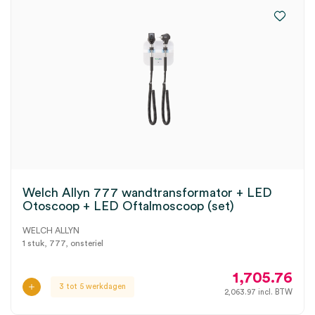
Welch Allyn 777 wandtransformator + LED
Otoscoop + LED Oftalmoscoop (set)
WELCH ALLYN
1 stuk, 777, onsteriel
1,705.76
3 tot 5 werkdagen
2,063.97
incl. BTW