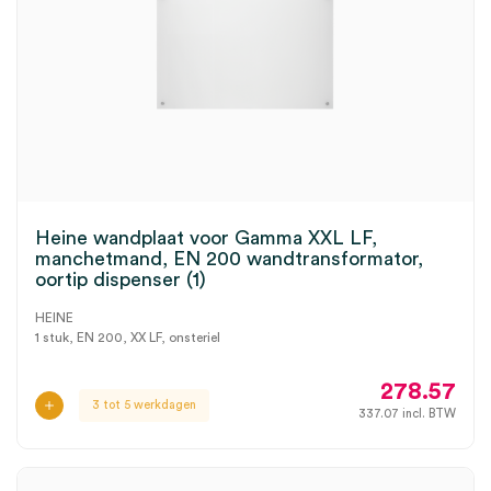
Heine wandplaat voor Gamma XXL LF,
manchetmand, EN 200 wandtransformator,
oortip dispenser (1)
HEINE
1 stuk, EN 200, XX LF, onsteriel
278.57
3 tot 5 werkdagen
337.07
incl. BTW