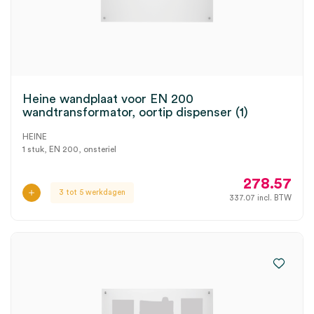
Heine wandplaat voor EN 200
wandtransformator, oortip dispenser (1)
HEINE
1 stuk, EN 200, onsteriel
278.57
3 tot 5 werkdagen
337.07
incl. BTW