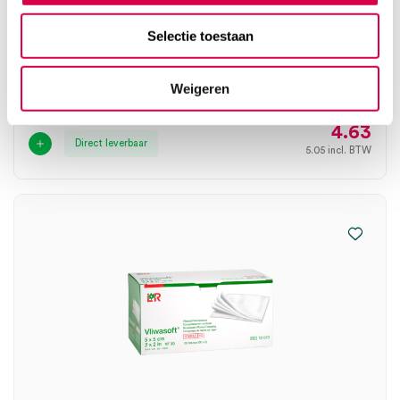
Vliwasoft gaaskompres, 5cm x 5cm, 4 laags,
Selectie toestaan
steriel (75×2)
LOHMANN
Weigeren
75 x 2 stuks, 5cm x 5cm, steriel
4.63
Direct leverbaar
5.05
incl. BTW