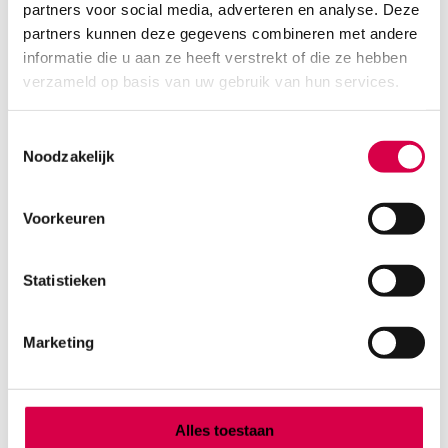
onsteriel (100)
partners voor social media, adverteren en analyse. Deze
partners kunnen deze gegevens combineren met andere
LOHMANN
informatie die u aan ze heeft verstrekt of die ze hebben
100 stuks, 5cm x 5cm, onsteriel
verzameld op basis van uw gebruik van hun services.
1.19
Direct leverbaar
1.30
incl. BTW
Toestemmingsselectie
Noodzakelijk
Voorkeuren
Statistieken
Marketing
Alles toestaan