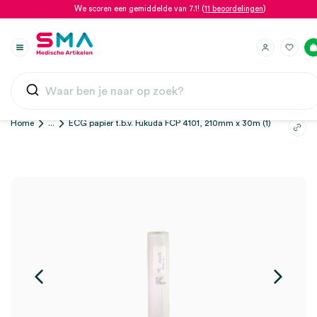
We scoren een gemiddelde van 7.1! (
11 beoordelingen
)
Home
...
ECG papier t.b.v. Fukuda FCP 4101, 210mm x 30m (1)