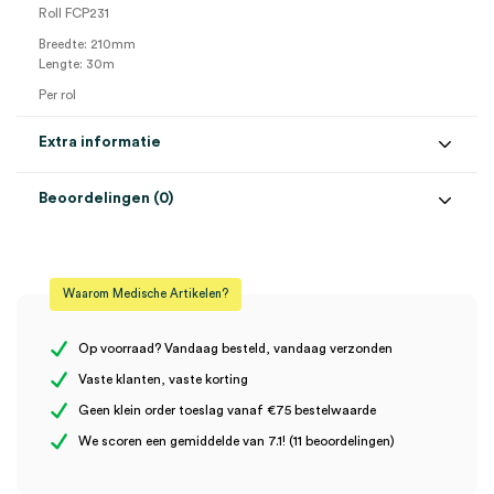
Roll FCP231
Breedte: 210mm
Lengte: 30m
Per rol
Extra informatie
Beoordelingen (0)
Aantal
1 stuk
Beoordelingen
Afmeting
210mm x 30m
Waarom Medische Artikelen?
Er zijn nog geen beoordelingen.
Op voorraad? Vandaag besteld, vandaag verzonden
Vaste klanten, vaste korting
Geen klein order toeslag vanaf €75 bestelwaarde
Wees de eerste om “ECG papier t.b.v. Fukuda FCP 4101, 210mm x
We scoren een gemiddelde van 7.1! (11 beoordelingen)
30m (1)” te beoordelen
Je moet
ingelogd zijn
om een beoordeling te plaatsen.