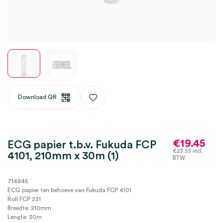
Download QR
€
19.45
ECG papier t.b.v. Fukuda FCP
€
23.53
incl.
4101, 210mm x 30m (1)
BTW
714845
ECG papier ten behoeve van Fukuda FCP 4101
Roll FCP 231
Breedte: 210mm
Lengte: 30m