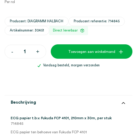
Per rol
Producent: DIAGRAMM HALBACH
Producent referentie: 714845
Artikelnummer: 30451
Direct leverbaar
ECG
-
+
Toevoegen aan winkelmand
papier
t.b.v.
Fukuda
Vandaag besteld, morgen verzonden
FCP
4101,
210mm
x
30m
(1)
aantal
Beschrijving
ECG papier t.b.v. Fukuda FCP 4101, 210mm x 30m, per stuk
714845
ECG papier ten behoeve van Fukuda FCP 4101