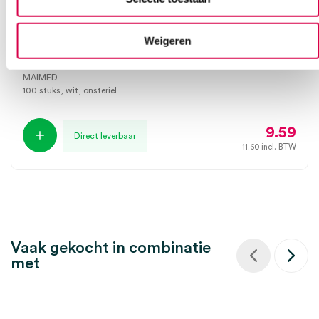
MaiMed OK-muts, zustermodel ‘Bouffant’, wit
Weigeren
(100)
MAIMED
100 stuks, wit, onsteriel
9.59
Direct leverbaar
11.60
incl. BTW
Vaak gekocht in combinatie
met