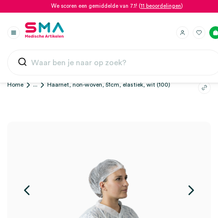
We scoren een gemiddelde van 7.1! (
11 beoordelingen
)
Home
...
Haarnet, non-woven, 51cm, elastiek, wit (100)