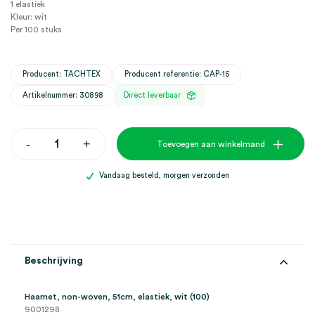
1 elastiek
Kleur: wit
Per 100 stuks
Producent: TACHTEX
Producent referentie: CAP-15
Artikelnummer: 30898
Direct leverbaar
Haarnet,
-
+
Toevoegen aan winkelmand
non-
woven,
51cm,
Vandaag besteld, morgen verzonden
elastiek,
wit
(100)
aantal
Beschrijving
Haarnet, non-woven, 51cm, elastiek, wit (100)
9001298