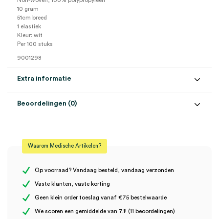
Non-woven, 100% polypropyleen
10 gram
51cm breed
1 elastiek
Kleur: wit
Per 100 stuks
9001298
Extra informatie
Beoordelingen (0)
Aantal
100 stuks
Beoordelingen
Kleur
wit
Waarom Medische Artikelen?
Steriel
onsteriel
Er zijn nog geen beoordelingen.
Op voorraad? Vandaag besteld, vandaag verzonden
Vaste klanten, vaste korting
Geen klein order toeslag vanaf €75 bestelwaarde
Wees de eerste om “Haarnet, non-woven, 51cm, elastiek, wit
We scoren een gemiddelde van 7.1! (11 beoordelingen)
(100)” te beoordelen