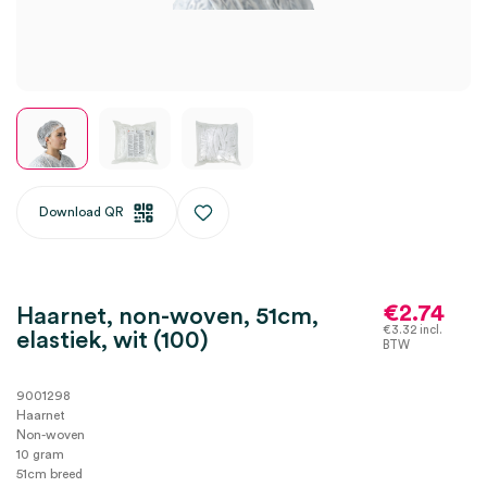
Download QR
€
2.74
Haarnet, non-woven, 51cm,
€
3.32
incl.
elastiek, wit (100)
BTW
9001298
Haarnet
Non-woven
10 gram
51cm breed