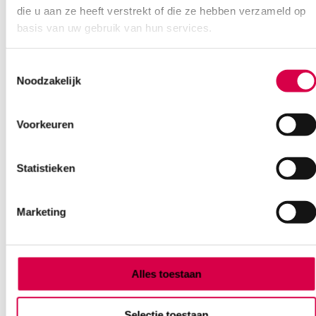
die u aan ze heeft verstrekt of die ze hebben verzameld op
basis van uw gebruik van hun services.
Toestemmingsselectie
Ook interessant
Noodzakelijk
Voorkeuren
Statistieken
Marketing
Alles toestaan
Selectie toestaan