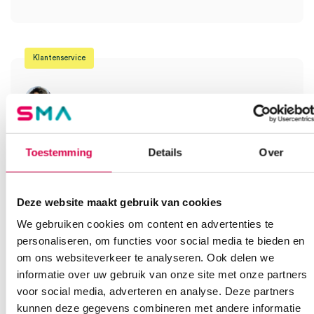
Je moet
ingelogd zijn
om een beoordeling te plaatsen.
Klantenservice
Heb je een vraag?
Anca helpt je!
Toestemming
Details
Over
Vind je antwoord snel en makkelijk op onze klantenservice pagina.
Of contacteer ons via een van de onderstaande opties.
Deze website maakt gebruik van cookies
Onze klantenservice is bereikbaar van maandag t/m vrijdag van
08:30 tot 17:00
We gebruiken cookies om content en advertenties te
personaliseren, om functies voor social media te bieden en
om ons websiteverkeer te analyseren. Ook delen we
Bel Anca
E-mail Anca
Contactformulier
informatie over uw gebruik van onze site met onze partners
voor social media, adverteren en analyse. Deze partners
kunnen deze gegevens combineren met andere informatie