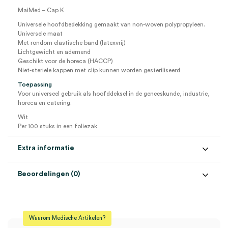
MaiMed – Cap K
Universele hoofdbedekking gemaakt van non-woven polypropyleen.
Universele maat
Met rondom elastische band (latexvrij)
Lichtgewicht en ademend
Geschikt voor de horeca (HACCP)
Niet-steriele kappen met clip kunnen worden gesteriliseerd
Toepassing
Voor universeel gebruik als hoofddeksel in de geneeskunde, industrie,
horeca en catering.
Wit
Per 100 stuks in een foliezak
Extra informatie
Beoordelingen (0)
Aantal
100 stuks
Beoordelingen
Kleur
wit
Waarom Medische Artikelen?
Steriel
onsteriel
Er zijn nog geen beoordelingen.