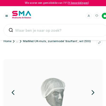
We scoren een gemiddelde van 7.1! (
11 beoordelingen
)
Home
...
MaiMed OK-muts, zustermodel ‘Bouffant’, wit (100)