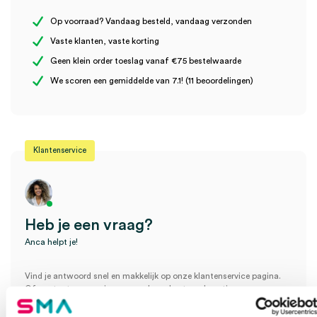
Op voorraad? Vandaag besteld, vandaag verzonden
Vaste klanten, vaste korting
Geen klein order toeslag vanaf €75 bestelwaarde
Wees de eerste om “MaiMed OK-muts, zustermodel ‘Bouffant’,
We scoren een gemiddelde van 7.1! (11 beoordelingen)
wit (100)” te beoordelen
Je moet
ingelogd zijn
om een beoordeling te plaatsen.
Klantenservice
Heb je een vraag?
Anca helpt je!
Vind je antwoord snel en makkelijk op onze klantenservice pagina.
Of contacteer ons via een van de onderstaande opties.
Onze klantenservice is bereikbaar van maandag t/m vrijdag van
08:30 tot 17:00