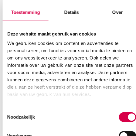
Toestemming
Details
Over
Bel Anca
E-mail Anca
Contactformulier
Deze website maakt gebruik van cookies
We gebruiken cookies om content en advertenties te
personaliseren, om functies voor social media te bieden en
om ons websiteverkeer te analyseren. Ook delen we
informatie over uw gebruik van onze site met onze partners
Ook interessant
voor social media, adverteren en analyse. Deze partners
kunnen deze gegevens combineren met andere informatie
die u aan ze heeft verstrekt of die ze hebben verzameld op
basis van uw gebruik van hun services.
Toestemmingsselectie
Noodzakelijk
Voorkeuren