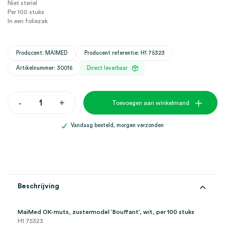
Niet steriel
Per 100 stuks
In een foliezak
Producent: MAIMED
Producent referentie: H1 75323
Artikelnummer: 30016
Direct leverbaar
MaiMed
-
+
Toevoegen aan winkelmand
OK-
muts,
zustermodel
Vandaag besteld, morgen verzonden
'Bouffant',
wit
(100)
aantal
Beschrijving
MaiMed OK-muts, zustermodel ‘Bouffant’, wit, per 100 stuks
H1 75323