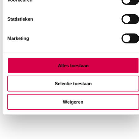
Statistieken
Marketing
Mediware Clip Cap muts, wit (100)
Alles toestaan
SERVOPRAX
100 stuks, wit, onsteriel
Selectie toestaan
8.68
Direct leverbaar
10.50
incl. BTW
Weigeren