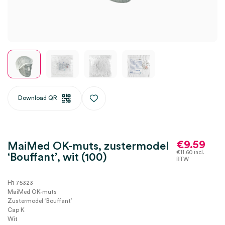
Download QR
€
9.59
MaiMed OK-muts, zustermodel
€
11.60
incl.
‘Bouffant’, wit (100)
BTW
H1 75323
MaiMed OK-muts
Zustermodel ‘Bouffant’
Cap K
Wit