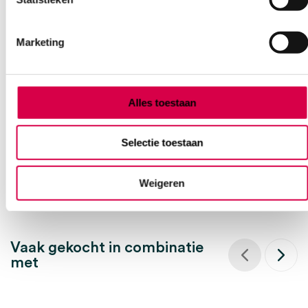
Marketing
MaiMed OK-muts, zustermodel ‘Bouffant’, wit
(100)
MAIMED
100 stuks, wit, onsteriel
Alles toestaan
9.59
Direct leverbaar
Selectie toestaan
11.60
incl. BTW
Weigeren
Vaak gekocht in combinatie
met