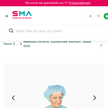
We scoren een gemiddelde van 7.1! (
11 beoordelingen
)
Mediware OK-muts, zustermodel ‘Bouffant’, blauw
Home
...
(100)