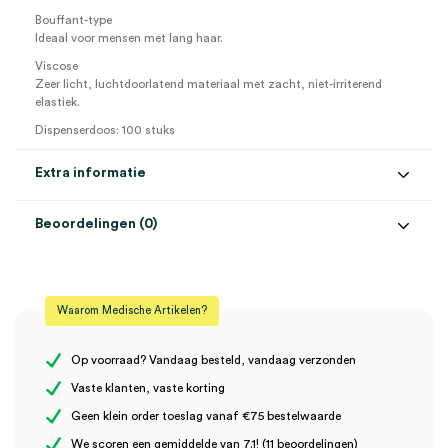
Bouffant-type
Ideaal voor mensen met lang haar.
Viscose
Zeer licht, luchtdoorlatend materiaal met zacht, niet-irriterend
elastiek.
Dispenserdoos: 100 stuks
Extra informatie
Beoordelingen (0)
Aantal
100 stuks
Beoordelingen
Kleur
blauw
Waarom Medische Artikelen?
Steriel
onsteriel
Er zijn nog geen beoordelingen.
Op voorraad? Vandaag besteld, vandaag verzonden
Vaste klanten, vaste korting
Geen klein order toeslag vanaf €75 bestelwaarde
Wees de eerste om “Mediware OK-muts, zustermodel ‘Bouffant’,
We scoren een gemiddelde van 7.1! (11 beoordelingen)