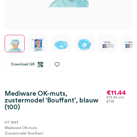
Download QR
€
11.44
Mediware OK-muts,
€
13.84
incl.
zustermodel ‘Bouffant’, blauw
BTW
(100)
H7 1883
Mediware OK-muts
Zustermodel ‘Bouffant’