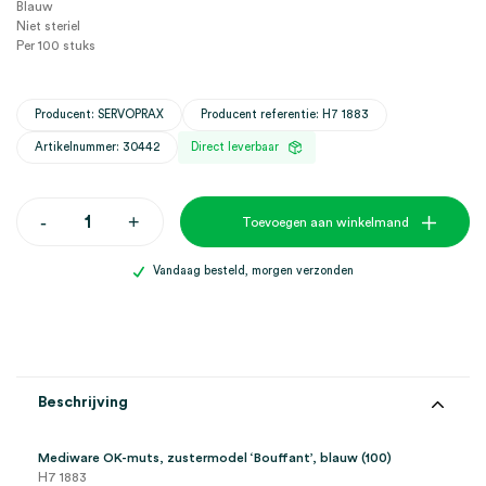
Blauw
Niet steriel
Per 100 stuks
Producent: SERVOPRAX
Producent referentie: H7 1883
Artikelnummer: 30442
Direct leverbaar
Mediware
-
+
Toevoegen aan winkelmand
OK-
muts,
zustermodel
Vandaag besteld, morgen verzonden
'Bouffant',
blauw
(100)
aantal
Beschrijving
Mediware OK-muts, zustermodel ‘Bouffant’, blauw (100)
H7 1883