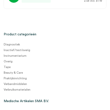
2.58
incl. BTW
Product categorieën
Diagnostiek
Inactief/test/overig
Instrumentarium
Overig
Tape
Beauty & Care
Praktijkinrichting
Verbandmiddelen
Verbruiksmaterialen
Medische Artikelen SMA B.V.