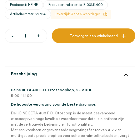
Producent: HEINE
Producent referentie: B-001.11.400
Artikelnummer: 29784
Levertijd: 3 tot 5 werkdagen
Heine
-
+
Toevoegen aan winkelmand
BETA
400
F.O.
Otoscoopkop,
2.5V
XHL
(1)
Beschrijving
aantal
Heine BETA 400 F.O. Otoscoopkop, 2.5V XHL
B-001.11.400
De hoogste vergroting voor de beste diagnose.
De HEINE BETA 400 F.O. Otoscoop is de meest geavanceerd
otoscoop van hoge kwaliteit waardoor meer details zichtbaar zijn,
met de vertrouwde bediening en functionaliteit.
Met een voorheen ongeëvenaarde vergrotingsfactor van 4,2 x en
multi-gecoate precisie-optica voor scherpe ruimtelijke beelden, zorgt