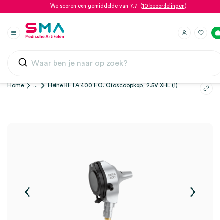
We scoren een gemiddelde van 7.7! (
10 beoordelingen
)
Home
...
Heine BETA 400 F.O. Otoscoopkop, 2.5V XHL (1)