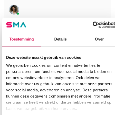
Heb je een vraag?
Anca helpt je!
Toestemming
Details
Over
Vind je antwoord snel en makkelijk op onze klantenservice pagina.
Of contacteer ons via een van de onderstaande opties.
Onze klantenservice is bereikbaar van maandag t/m vrijdag van
08:30 tot 17:00
Deze website maakt gebruik van cookies
We gebruiken cookies om content en advertenties te
Bel Anca
E-mail Anca
Contactformulier
personaliseren, om functies voor social media te bieden en
om ons websiteverkeer te analyseren. Ook delen we
informatie over uw gebruik van onze site met onze partners
voor social media, adverteren en analyse. Deze partners
kunnen deze gegevens combineren met andere informatie
die u aan ze heeft verstrekt of die ze hebben verzameld op
basis van uw gebruik van hun services.