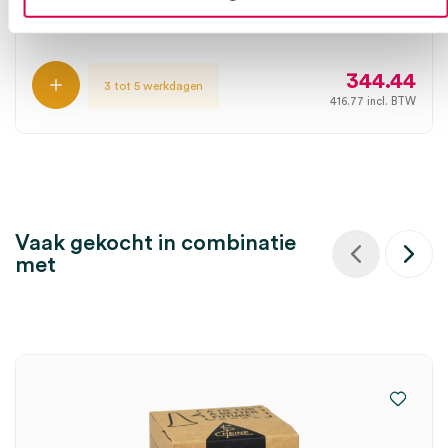
HEINE
1 set, BETA 400, onsteriel
344.44
3 tot 5 werkdagen
416.77
incl. BTW
Vaak gekocht in combinatie
met