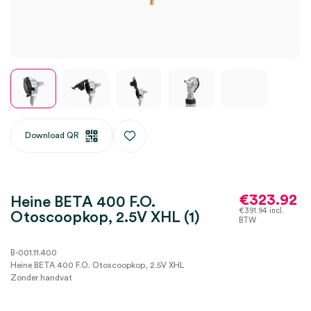
Download QR
€
323.92
Heine BETA 400 F.O.
€
391.94
incl.
Otoscoopkop, 2.5V XHL (1)
BTW
B-001.11.400
Heine BETA 400 F.O. Otoscoopkop, 2.5V XHL
Zonder handvat