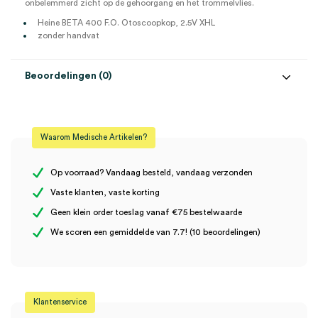
onbelemmerd zicht op de gehoorgang en het trommelvlies.
Heine BETA 400 F.O. Otoscoopkop, 2.5V XHL
zonder handvat
Beoordelingen (0)
Beoordelingen
Waarom Medische Artikelen?
Er zijn nog geen beoordelingen.
Op voorraad? Vandaag besteld, vandaag verzonden
Vaste klanten, vaste korting
Geen klein order toeslag vanaf €75 bestelwaarde
Wees de eerste om “Heine BETA 400 F.O. Otoscoopkop, 2.5V
We scoren een gemiddelde van 7.7! (10 beoordelingen)
XHL (1)” te beoordelen
Je moet
ingelogd zijn
om een beoordeling te plaatsen.
Klantenservice