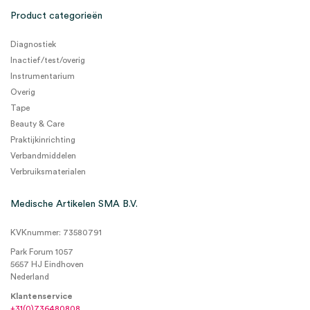
Product categorieën
Diagnostiek
Inactief/test/overig
Instrumentarium
Overig
Tape
Beauty & Care
Praktijkinrichting
Verbandmiddelen
Verbruiksmaterialen
Medische Artikelen SMA B.V.
KVKnummer: 73580791
Park Forum 1057
5657 HJ Eindhoven
Nederland
Klantenservice
+31(0)736480808