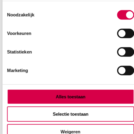
Ook interessant
Toestemmingsselectie
Noodzakelijk
Voorkeuren
Statistieken
Marketing
Alles toestaan
Selectie toestaan
Heine BETA 400 F.O. Otoscoopkop, 2.5V XHL,
4 herbruikbare tips (set)
Weigeren