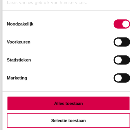
Ook interessant
basis van uw gebruik van hun services.
Toestemmingsselectie
Noodzakelijk
Voorkeuren
Statistieken
Marketing
Alles toestaan
Heine mini 3000 LED
Selectie toestaan
Otoscoop+Oftalmoscoop, 2x mini 3000
batterijhandvat, inclusief batterijen, oortips,