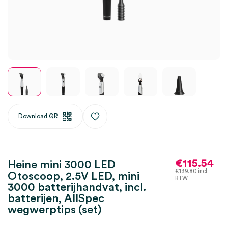
Download QR
€
115.54
Heine mini 3000 LED
€
139.80
incl.
Otoscoop, 2.5V LED, mini
BTW
3000 batterijhandvat, incl.
batterijen, AllSpec
wegwerptips (set)