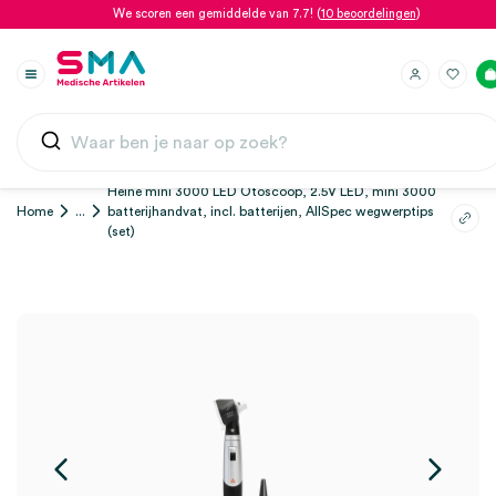
We scoren een gemiddelde van 7.7! (
10 beoordelingen
)
Heine mini 3000 LED Otoscoop, 2.5V LED, mini 3000
Home
...
batterijhandvat, incl. batterijen, AllSpec wegwerptips
(set)