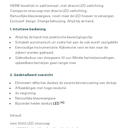
wegwerptips
(set)
HEINE-kwaliteit in zakformaat, met directe LED-verlichting
aantal
Compacte otoscoop met directe LED-verlichting.
Natuurlijke kleurweergave, nooit meer de LED hoeven te vervangen.
Exclusief design. Stevige behuizing. Altijd bij de hand.
1. Intuïtieve bediening
Altijd bij de hand met praktische bevestigingsclip
Schakelt automatisch uit zodra het aan de zak wordt vastgeklikt
Eenvoudige instrumentatie. Kijkvenster vast en kan naar de
zijkant worden gedraaid.
Gebruiksduur van doorgaans 10 uur: Minder batterijwisselingen,
oplaadbare batterijen gaan langer mee
2. Gedetailleerd overzicht
Elimineert reflecties dankzij de zwarte binnencoating van de kop
Afbeeldingen met hoge resolutie
3x vergroting
Natuurlijke kleurweergave
HQ
Bijzonder helder dankzij
LED
Inhoud:
mini 3000 LED otoscoop