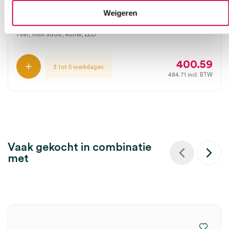
koffer (set)
Weigeren
HEINE
1 set, mini 3000, koffer, LED
400.59
3 tot 5 werkdagen
484.71
incl. BTW
Vaak gekocht in combinatie
met