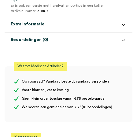
Tip:
Er is ook een versie met handvat en oortips in een koffer
Artikelnummer:
30867
Extra informatie
Beoordelingen (0)
Aantal
1 stuk
Beoordelingen
Model
mini 3000
Waarom Medische Artikelen?
Uitvoering
LED
Er zijn nog geen beoordelingen.
Steriel
onsteriel
Op voorraad? Vandaag besteld, vandaag verzonden
Vaste klanten, vaste korting
Geen klein order toeslag vanaf €75 bestelwaarde
Wees de eerste om “Heine MINI 3000 LED Otoscoopkop (1)” te
We scoren een gemiddelde van 7.7! (10 beoordelingen)
beoordelen
Je moet
ingelogd zijn
om een beoordeling te plaatsen.