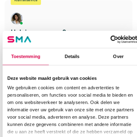
Klantenservice
Heb je een vraag?
Anca helpt je!
Vind je antwoord snel en makkelijk op onze klantenservice pagina.
Toestemming
Details
Over
Of contacteer ons via een van de onderstaande opties.
Onze klantenservice is bereikbaar van maandag t/m vrijdag van
08:30 tot 17:00
Deze website maakt gebruik van cookies
We gebruiken cookies om content en advertenties te
Bel Anca
E-mail Anca
Contactformulier
personaliseren, om functies voor social media te bieden en
om ons websiteverkeer te analyseren. Ook delen we
informatie over uw gebruik van onze site met onze partners
voor social media, adverteren en analyse. Deze partners
kunnen deze gegevens combineren met andere informatie
die u aan ze heeft verstrekt of die ze hebben verzameld op