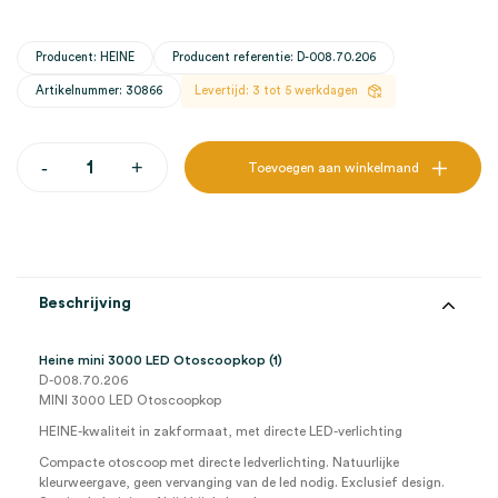
Producent: HEINE
Producent referentie: D-008.70.206
Artikelnummer: 30866
Levertijd: 3 tot 5 werkdagen
Heine
-
+
Toevoegen aan winkelmand
MINI
3000
LED
Otoscoopkop
(1)
aantal
Beschrijving
Heine mini 3000 LED Otoscoopkop (1)
D-008.70.206
MINI 3000 LED Otoscoopkop
HEINE-kwaliteit in zakformaat, met directe LED-verlichting
Compacte otoscoop met directe ledverlichting. Natuurlijke
kleurweergave, geen vervanging van de led nodig. Exclusief design.