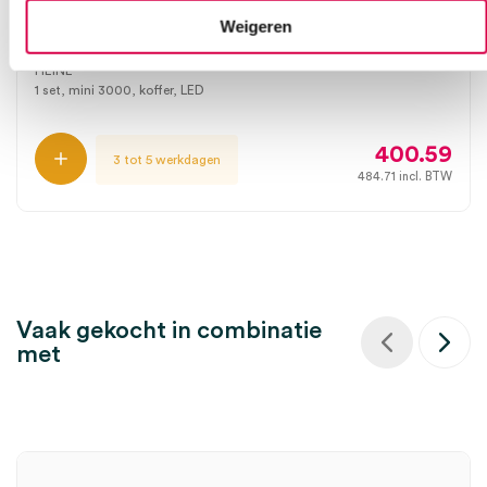
batterijhandvat, inclusief batterijen, oortips,
Weigeren
koffer (set)
HEINE
1 set, mini 3000, koffer, LED
400.59
3 tot 5 werkdagen
484.71
incl. BTW
Vaak gekocht in combinatie
met