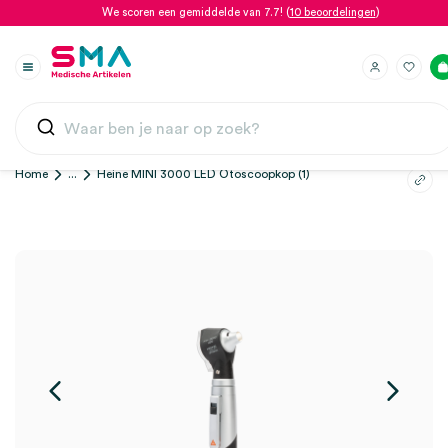
We scoren een gemiddelde van 7.7! (
10 beoordelingen
)
Home
...
Heine MINI 3000 LED Otoscoopkop (1)