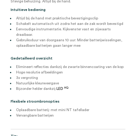
Stevige behuizing. Altijd bij de hand.
Intuïtieve bediening
Altijd bij de hand met praktische bevestigingsclip
Schakelt automatisch uit zodra het aan de zak wordt bevestigd
Eenvoudige instrumentatie. Kijkvenster vast en zijwaarts
draaibaar.
Gebruiksduur van doorgaans 10 uur: Minder batterijwisselingen,
oplaadbare batterijen gaan langer mee
Gedetailleerd overzicht
Elimineert reflecties dankzij de zwarte binnencoating van de kop
Hoge resolutie afbeeldingen
3x vergroting
Natuurlijke kleurweergave
HQ
Bijzonder helder dankzij
LED
Flexibele stroombronopties
Oplaadbare batterij: met mini NT tafellader
Vervangbare batterijen