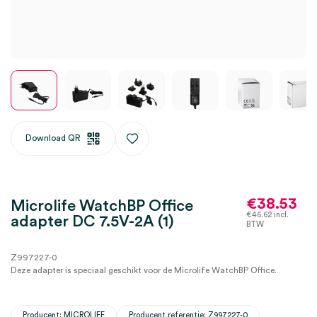
Download QR
€
38.53
Microlife WatchBP Office
€
46.62
incl.
adapter DC 7.5V-2A (1)
BTW
Z997227-0
Deze adapter is speciaal geschikt voor de Microlife WatchBP Office.
Producent: MICROLIFE
Producent referentie: Z997227-0