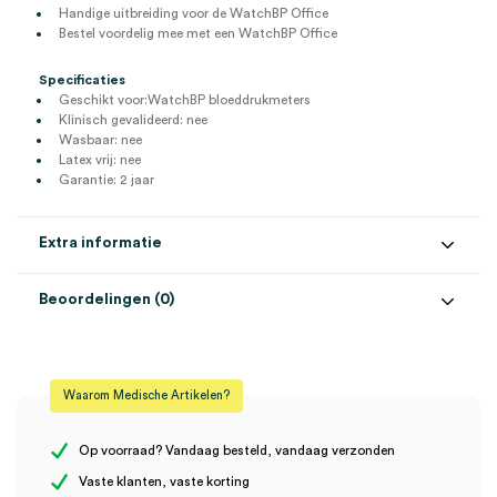
Handige uitbreiding voor de WatchBP Office
Bestel voordelig mee met een WatchBP Office
Specificaties
Geschikt voor:WatchBP bloeddrukmeters
Klinisch gevalideerd: nee
Wasbaar: nee
Latex vrij: nee
Garantie: 2 jaar
Extra informatie
Beoordelingen (0)
Aantal
1 stuk
Beoordelingen
Model
WatchBP
Waarom Medische Artikelen?
Steriel
onsteriel
Er zijn nog geen beoordelingen.
Op voorraad? Vandaag besteld, vandaag verzonden
Vaste klanten, vaste korting