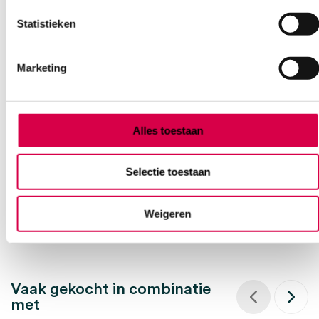
Statistieken
Marketing
Microlife WatchBP Office ABI
Spreekkamerbloeddrukmeter (set)
MICROLIFE
Alles toestaan
1 set, L, M, WatchBP
Selectie toestaan
1,499.00
3 tot 5 werkdagen
1,813.79
incl. BTW
Weigeren
Vaak gekocht in combinatie
met