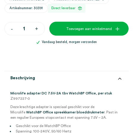
Artikelnummer: 30391
Direct leverbaar
Microlife
-
+
Toevoegen aan winkelmand
WatchBP
Office
adapter
Vandaag besteld, morgen verzonden
DC
7.5V-
2A
(1)
aantal
Beschrijving
Microlife adapter DC 7.5V-2A tbv WatchBP Office, per stuk
Z997227-0
Deze krachtige adapter is speciaal geschikt voor de
Microlife
WatchBP Office spreekkamer bloeddrukmeter
. Past in
een regulier Europees stopcontact met spanning 7.5V – 2A.
Geschikt voor de WatchBP Office
Spanning: 100-240V, 50/60 Hertz