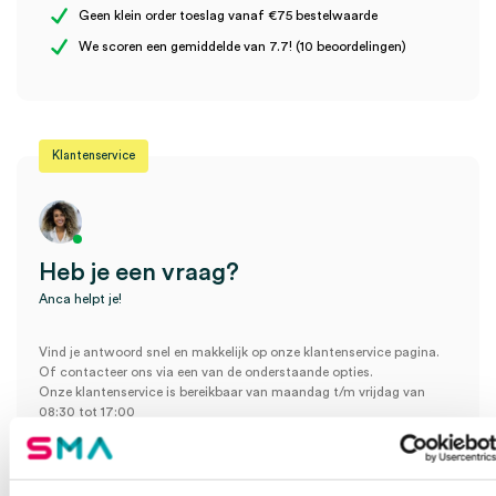
Geen klein order toeslag vanaf €75 bestelwaarde
Wees de eerste om “Microlife WatchBP Office adapter DC 7.5V-
We scoren een gemiddelde van 7.7! (10 beoordelingen)
2A (1)” te beoordelen
Je moet
ingelogd zijn
om een beoordeling te plaatsen.
Klantenservice
Heb je een vraag?
Anca helpt je!
Vind je antwoord snel en makkelijk op onze klantenservice pagina.
Of contacteer ons via een van de onderstaande opties.
Onze klantenservice is bereikbaar van maandag t/m vrijdag van
08:30 tot 17:00
Bel Anca
E-mail Anca
Contactformulier