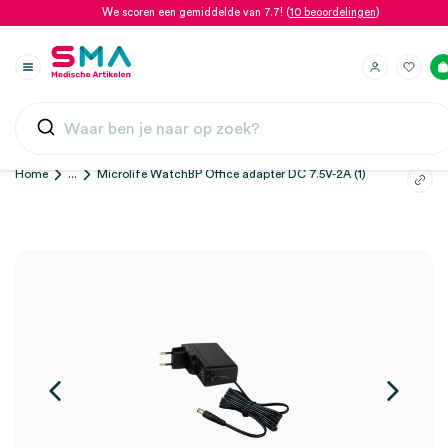
We scoren een gemiddelde van 7.7! (
10 beoordelingen
)
Home
...
Microlife WatchBP Office adapter DC 7.5V-2A (1)