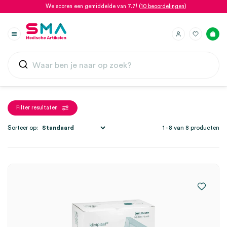
We scoren een gemiddelde van 7.7! (
10 beoordelingen
)
Filter resultaten
Sorteer op:
1 - 8 van 8 producten