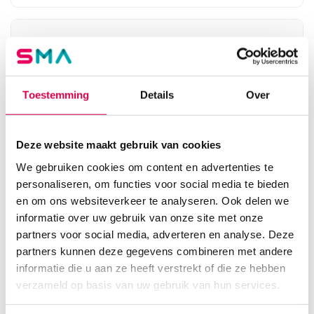
Toestemming
Details
Over
Deze website maakt gebruik van cookies
We gebruiken cookies om content en advertenties te
personaliseren, om functies voor social media te bieden
en om ons websiteverkeer te analyseren. Ook delen we
informatie over uw gebruik van onze site met onze
Curapor eilandpleisters, 7cm x 5cm, steriel
partners voor social media, adverteren en analyse. Deze
(100)
partners kunnen deze gegevens combineren met andere
LOHMANN
informatie die u aan ze heeft verstrekt of die ze hebben
100 stuks, 5cm x 7cm, wit
verzameld op basis van uw gebruik van hun services.
10.99