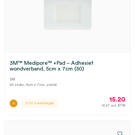
3M™ Medipore™ +Pad – Adhesief
wondverband, 5cm x 7cm (50)
3M
50 stuks, 5cm x 7cm, steriel
15.20
3 tot 5 werkdagen
16.57
incl. BTW