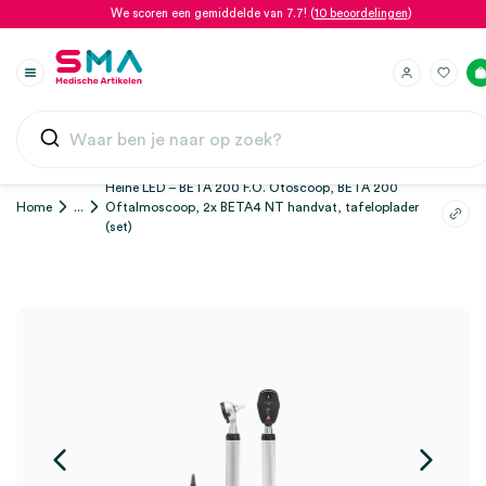
We scoren een gemiddelde van 7.7! (
10 beoordelingen
)
Heine LED – BETA 200 F.O. Otoscoop, BETA 200
Home
...
Oftalmoscoop, 2x BETA4 NT handvat, tafeloplader
(set)