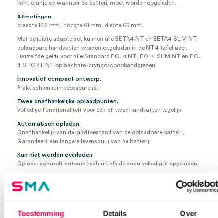
licht oranje op wanneer de batterij moet worden opgeladen.
Afmetingen:
breedte 142 mm, hoogte 61 mm, diepte 66 mm.
Met de juiste adapterset kunnen alle BETA4 NT en BETA4 SLIM NT
oplaadbare handvatten worden opgeladen in de NT4 tafellader.
Hetzelfde geldt voor alle Standard F.O. 4 NT, F.O. 4 SLIM NT en F.O.
4 SHORT NT oplaadbare laryngoscoophandgrepen.
Innovatief compact ontwerp.
Praktisch en ruimtebesparend.
Twee onafhankelijke oplaadpunten.
Volledige functionaliteit voor één of twee handvatten tegelijk.
Automatisch opladen.
Onafhankelijk van de laadtoestand van de oplaadbare batterij.
Garandeert een langere levensduur van de batterij.
Kan niet worden overladen.
Oplader schakelt automatisch uit als de accu volledig is opgeladen.
BETA 200 F.O. Otoscoop, LED
BETA 200 Oftalmoscoop, LED
2x BETA 4 NT oplaadbaar handvat met NT4 tafeloplader
Toestemming
Details
Over
1 set (4 stuks) herbruikbare tips (B-000.11.111)