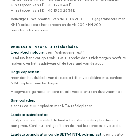
+ in stappen van 1 D: 1-10 15 20 40 D.
– in stappen van 1 D: 1-10 15 20 25 35 D.
Volledige functionaliteit van de BETA 200 LED is gegarandeerd met
BETA oplaadbare handgrepen en de EN 200 / EN 200-1
muurtransformatoren.
2x BETA4 NT voor NT4 tafeloplader.
Li-ion-technologie:
geen “geheugeneffect”.
Laad uw handvat op zoals u wilt, zonder dat u zich zorgen hoeft te
maken over het laadniveau of de toestand van de accu.
Hoge capaciteit:
meer dan het dubbele van de capaciteit in vergelijking met eerdere
NiMH-oplaadbare batterijen.
Hoogwaardige metalen constructie voor sterkte en duurzaamheid.
Snel opladen:
slechts ca. 2 uur opladen met NT4 tafeloplader.
Laadstatusindicator:
lichtpulsen van de verlichte laadschachten die de oplaadmodus
aangeven. Continu licht geeft aan dat het laadproces is voltooid.
Laadstatusindicator op de BETA4 NT-bodemplaat:
de indicator