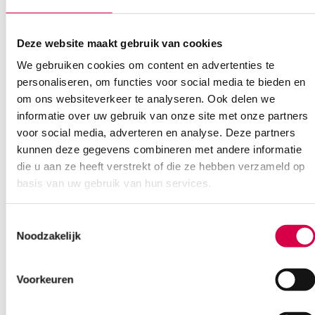
5 van beide AllSpec wegwerptips 2,5 en 4 mm Ø
zonder harde koffer
Deze website maakt gebruik van cookies
Extra informatie
We gebruiken cookies om content en advertenties te
personaliseren, om functies voor social media te bieden en
om ons websiteverkeer te analyseren. Ook delen we
Beoordelingen (0)
Aantal
1 set
informatie over uw gebruik van onze site met onze partners
voor social media, adverteren en analyse. Deze partners
Beoordelingen
Model
BETA 200
kunnen deze gegevens combineren met andere informatie
Waarom Medische Artikelen?
Steriel
onsteriel
die u aan ze heeft verstrekt of die ze hebben verzameld op
Er zijn nog geen beoordelingen.
basis van uw gebruik van hun services.
Uitvoering
LED, NT4, oplaadbaar, tafeloplader
Op voorraad? Vandaag besteld, vandaag verzonden
Vaste klanten, vaste korting
Toestemmingsselectie
Geen klein order toeslag vanaf €75 bestelwaarde
Noodzakelijk
Wees de eerste om “Heine LED – BETA 200 F.O. Otoscoop, BETA
We scoren een gemiddelde van 7.7! (10 beoordelingen)
200 Oftalmoscoop, 2x BETA4 NT handvat, tafeloplader (set)”
te beoordelen
Voorkeuren
Je moet
ingelogd zijn
om een beoordeling te plaatsen.