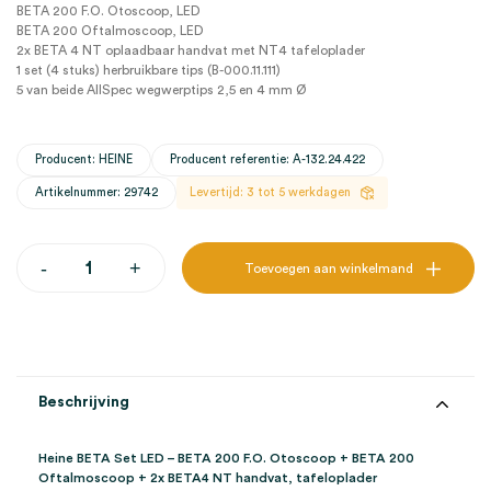
BETA 200 F.O. Otoscoop, LED
BETA 200 Oftalmoscoop, LED
2x BETA 4 NT oplaadbaar handvat met NT4 tafeloplader
1 set (4 stuks) herbruikbare tips (B-000.11.111)
5 van beide AllSpec wegwerptips 2,5 en 4 mm Ø
Producent: HEINE
Producent referentie: A-132.24.422
Artikelnummer: 29742
Levertijd: 3 tot 5 werkdagen
Heine
-
+
Toevoegen aan winkelmand
LED
-
BETA
200
F.O.
Otoscoop,
BETA
Beschrijving
200
Oftalmoscoop,
2x
Heine BETA Set LED – BETA 200 F.O. Otoscoop + BETA 200
BETA4
Oftalmoscoop + 2x BETA4 NT handvat, tafeloplader
NT