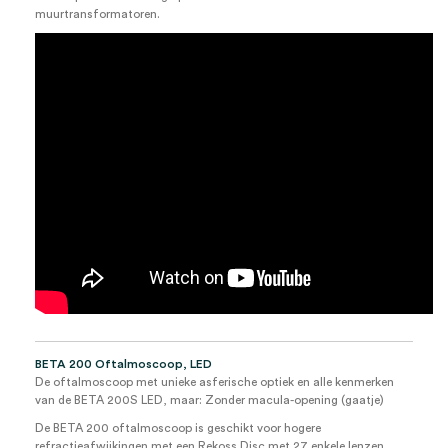
muurtransformatoren.
BETA 200 Oftalmoscoop, LED
De oftalmoscoop met unieke asferische optiek en alle kenmerken
van de BETA 200S LED, maar: Zonder macula-opening (gaatje)
De BETA 200 oftalmoscoop is geschikt voor hogere
refractieafwijkingen met een Rekoss Disc met 27 enkele lenzen.