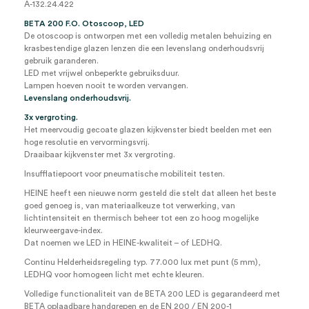
A-132.24.422
handvat,
tafeloplader
BETA 200 F.O. Otoscoop, LED
(set)
De otoscoop is ontworpen met een volledig metalen behuizing en
aantal
krasbestendige glazen lenzen die een levenslang onderhoudsvrij
gebruik garanderen.
LED met vrijwel onbeperkte gebruiksduur.
Lampen hoeven nooit te worden vervangen.
Levenslang onderhoudsvrij.
3x vergroting.
Het meervoudig gecoate glazen kijkvenster biedt beelden met een
hoge resolutie en vervormingsvrij.
Draaibaar kijkvenster met 3x vergroting.
Insufflatiepoort voor pneumatische mobiliteit testen.
HEINE heeft een nieuwe norm gesteld die stelt dat alleen het beste
goed genoeg is, van materiaalkeuze tot verwerking, van
lichtintensiteit en thermisch beheer tot een zo hoog mogelijke
kleurweergave-index.
Dat noemen we LED in HEINE-kwaliteit – of LEDHQ.
Continu Helderheidsregeling typ. 77.000 lux met punt (5 mm),
LEDHQ voor homogeen licht met echte kleuren.
Volledige functionaliteit van de BETA 200 LED is gegarandeerd met
BETA oplaadbare handgrepen en de EN 200 / EN 200-1