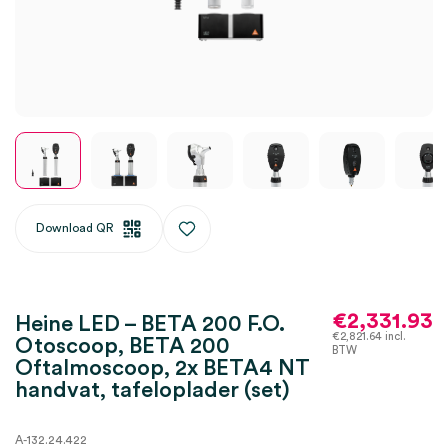
Download QR
€
2,331.93
Heine LED – BETA 200 F.O.
€
2,821.64
incl.
Otoscoop, BETA 200
BTW
Oftalmoscoop, 2x BETA4 NT
handvat, tafeloplader (set)
A-132.24.422